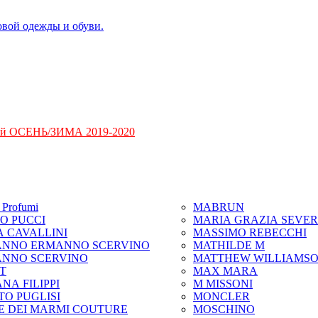
ий ОСЕНЬ/ЗИМА 2019-2020
Profumi
MABRUN
IO PUCCI
MARIA GRAZIA SEVER
A CAVALLINI
MASSIMO REBECCHI
NNO ERMANNO SCERVINO
MATHILDE M
NNO SCERVINO
MATTHEW WILLIAMS
IT
MAX MARA
NA FILIPPI
M MISSONI
TO PUGLISI
MONCLER
E DEI MARMI COUTURE
MOSCHINO