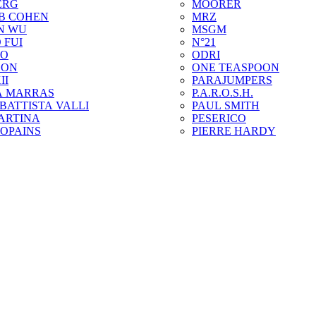
ERG
MOORER
B COHEN
MRZ
N WU
MSGM
 FUI
N°21
ZO
ODRI
SON
ONE TEASPOON
II
PARAJUMPERS
A MARRAS
P.A.R.O.S.H.
BATTISTA VALLI
PAUL SMITH
ARTINA
PESERICO
COPAINS
PIERRE HARDY