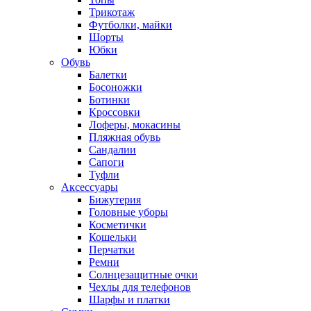
Трикотаж
Футболки, майки
Шорты
Юбки
Обувь
Балетки
Босоножки
Ботинки
Кроссовки
Лоферы, мокасины
Пляжная обувь
Сандалии
Сапоги
Туфли
Аксессуары
Бижутерия
Головные уборы
Косметички
Кошельки
Перчатки
Ремни
Солнцезащитные очки
Чехлы для телефонов
Шарфы и платки