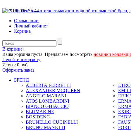
+7 (916) 033-55-44
О компании
Личный кабинет
Корзина
В корзине:
Ваша корзина пуста. Предлагаем посмотреть
новинки коллекц
Перейти в корзину
Итого:
0 руб.
Оформить заказ
БРЕНД
ALBERTA FERRETTI
ETRO 
ALEXANDER MCQUEEN
EMIL
ANGELO MARANI
ERIK
ATOS LOMBARDINI
ERMA
BIANCO GHIACCIO
ERMA
BLUMARINE
EXIB
BOSIDENG
FABIA
BRUNELLO CUCINELLI
FAUS
BRUNO MANETTI
FORT