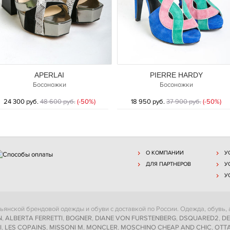
APERLAI
PIERRE HARDY
Босоножки
Босоножки
24 300 руб.
48 600 руб.
(-50%)
18 950 руб.
37 900 руб.
(-50%)
О КОМПАНИИ
У
ДЛЯ ПАРТНЕРОВ
У
У
ьянской брендовой одежды и обуви с доставкой по России. Одежда, обувь,
N
,
ALBERTA FERRETTI
,
BOGNER
,
DIANE VON FURSTENBERG
,
DSQUARED2
,
DE
I
,
LES COPAINS
,
MISSONI M
,
MONCLER
,
MOSCHINO CHEAP AND CHIC
,
OTTA