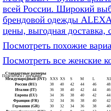
всей России. Широкий вы
брендовой одежды ALEX
цены, выгодная доставка, 
Посмотреть похожие вари
Посмотреть все женские к
Стандартные размеры
Поделиться с друзьями:
Международный (INT)
XXS
XS
S
M
L
X
Россия (RU)
38
40
42
44
46
48
Италия (IT)
36
38
40
42
44
46
Европа (EU)
34
36
38
40
42
44
Франция (FR)
32
34
36
38
40
42
Германия (GR)
30
32
34
36
38
40