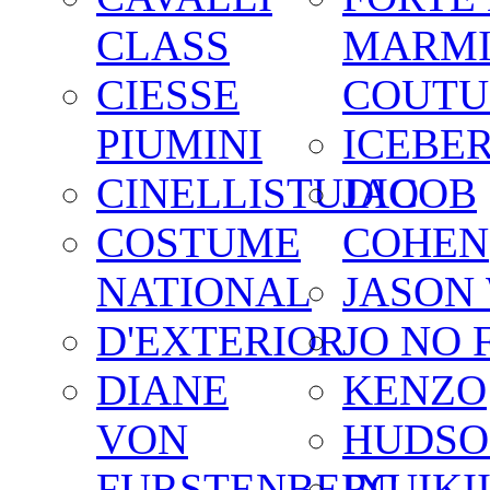
CLASS
MARM
CIESSE
COUTU
PIUMINI
ICEBE
CINELLISTUDIO
JACOB
COSTUME
COHEN
NATIONAL
JASON
D'EXTERIOR
JO NO 
DIANE
KENZO
VON
HUDSO
FURSTENBERG
INUIKI