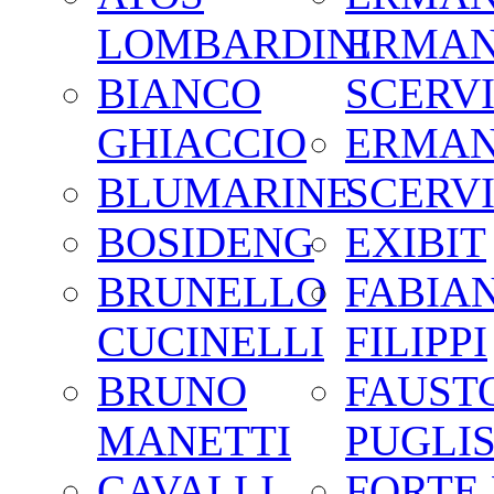
LOMBARDINI
ERMA
BIANCO
SCERV
GHIACCIO
ERMA
BLUMARINE
SCERV
BOSIDENG
EXIBIT
BRUNELLO
FABIA
CUCINELLI
FILIPPI
BRUNO
FAUST
MANETTI
PUGLIS
CAVALLI
FORTE 