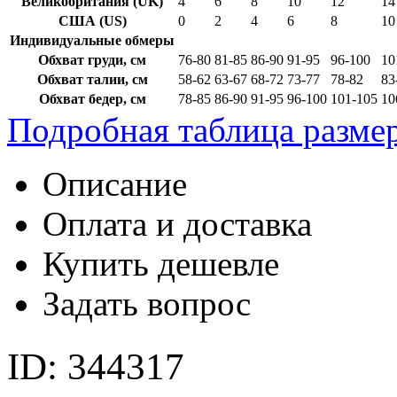
Великобритания (UK)
4
6
8
10
12
14
США (US)
0
2
4
6
8
10
Индивидуальные обмеры
Обхват груди, см
76-80
81-85
86-90
91-95
96-100
10
Обхват талии, см
58-62
63-67
68-72
73-77
78-82
83
Обхват бедер, см
78-85
86-90
91-95
96-100
101-105
10
Подробная таблица разме
Описание
Оплата и доставка
Купить дешевле
Задать вопрос
ID: 344317