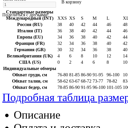
В корзину
Стандартные размеры
Поделиться с друзьями:
Международный (INT)
XXS
XS
S
M
L
X
Россия (RU)
38
40
42
44
46
48
Италия (IT)
36
38
40
42
44
46
Европа (EU)
34
36
38
40
42
44
Франция (FR)
32
34
36
38
40
42
Германия (GR)
30
32
34
36
38
40
Великобритания (UK)
4
6
8
10
12
14
США (US)
0
2
4
6
8
10
Индивидуальные обмеры
Обхват груди, см
76-80
81-85
86-90
91-95
96-100
10
Обхват талии, см
58-62
63-67
68-72
73-77
78-82
83
Обхват бедер, см
78-85
86-90
91-95
96-100
101-105
10
Подробная таблица разме
Описание
Оплата и доставка