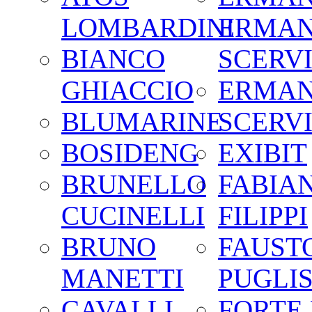
LOMBARDINI
ERMA
BIANCO
SCERV
GHIACCIO
ERMA
BLUMARINE
SCERV
BOSIDENG
EXIBIT
BRUNELLO
FABIA
CUCINELLI
FILIPPI
BRUNO
FAUST
MANETTI
PUGLIS
CAVALLI
FORTE 