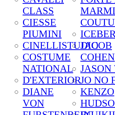
CLASS
MARM
CIESSE
COUTU
PIUMINI
ICEBE
CINELLISTUDIO
JACOB
COSTUME
COHEN
NATIONAL
JASON
D'EXTERIOR
JO NO 
DIANE
KENZO
VON
HUDSO
FURSTENBERG
INUIKI