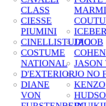
CLASS
MARM
CIESSE
COUTU
PIUMINI
ICEBE
CINELLISTUDIO
JACOB
COSTUME
COHEN
NATIONAL
JASON
D'EXTERIOR
JO NO 
DIANE
KENZO
VON
HUDSO
FURSTENBERG
INUIKI