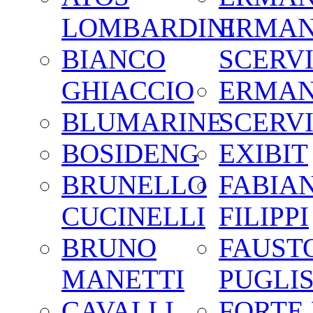
LOMBARDINI
ERMA
BIANCO
SCERV
GHIACCIO
ERMA
BLUMARINE
SCERV
BOSIDENG
EXIBIT
BRUNELLO
FABIA
CUCINELLI
FILIPPI
BRUNO
FAUST
MANETTI
PUGLIS
CAVALLI
FORTE 