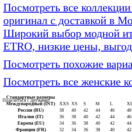
Посмотреть все коллекции
оригинал с доставкой в Мо
Широкий выбор модной ит
ETRO, низкие цены, выгод
Посмотреть похожие вари
Посмотреть все женские к
Стандартные размеры
Поделиться с друзьями:
Международный (INT)
XXS
XS
S
M
L
X
Россия (RU)
38
40
42
44
46
48
Италия (IT)
36
38
40
42
44
46
Европа (EU)
34
36
38
40
42
44
Франция (FR)
32
34
36
38
40
42