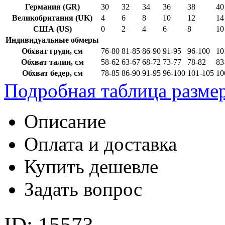
Германия (GR)
30
32
34
36
38
40
Великобритания (UK)
4
6
8
10
12
14
США (US)
0
2
4
6
8
10
Индивидуальные обмеры
Обхват груди, см
76-80
81-85
86-90
91-95
96-100
10
Обхват талии, см
58-62
63-67
68-72
73-77
78-82
83
Обхват бедер, см
78-85
86-90
91-95
96-100
101-105
10
Подробная таблица разме
Описание
Оплата и доставка
Купить дешевле
Задать вопрос
ID: 15573