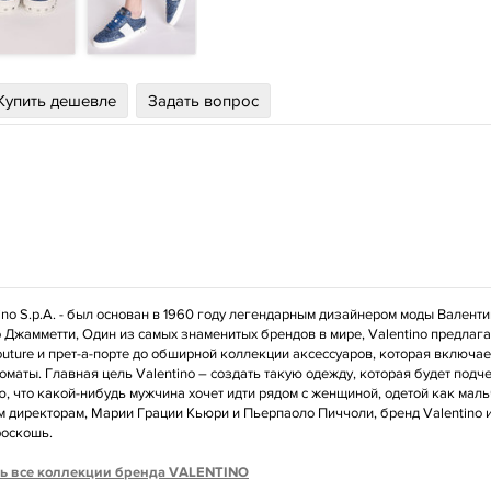
Купить дешевле
Задать вопрос
ino S.p.A. - был основан в 1960 году легендарным дизайнером моды Валент
Джамметти, Один из самых знаменитых брендов в мире, Valentino предлага
outure и прет-а-порте до обширной коллекции аксессуаров, которая включает
оматы. Главная цель Valentino – создать такую одежду, которая будет под
ю, что какой-нибудь мужчина хочет идти рядом с женщиной, одетой как мал
 директорам, Марии Грации Кьюри и Пьерпаоло Пиччоли, бренд Valentino и
роскошь.
ь все коллекции бренда VALENTINO