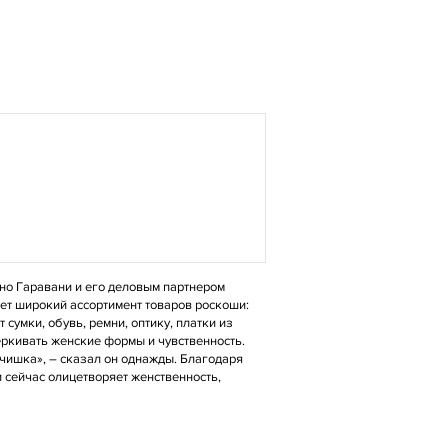
ино Гаравани и его деловым партнером
ет широкий ассортимент товаров роскоши:
 сумки, обувь, ремни, оптику, платки из
черкивать женские формы и чувственность.
ьчишка», – сказал он однажды. Благодаря
 сейчас олицетворяет женственность,