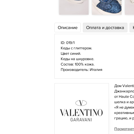
Описание
Оплата и доставка
ID: 019/1
Кеды с глиттером.
Цвет синий.
Кеды на шнуровке.
Состав: 100% кожа.
Производитель: Италия
Дом Valent
Джанкарло 
от Haute C
шелка и ар
«Я не дума
креативным
грацию, и 
Посмотрет