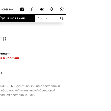
КОРЗИНА
В КОРЗИНЕ:
ER
тикул:
т в наличии
:(
ONCLER - купить оригинал с доставкой в
 выбор модной итальянской брендовой
одная доставка, скидки!