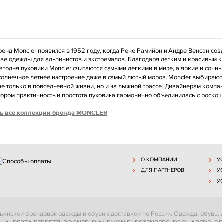
бренд Moncler появился в 1952 году, когда Рене Рамийон и Андре Венсан с
ве одежды для альпинистов и экстремалов. Благодаря легким и красивым 
егодня пуховики Moncler считаются самыми легкими в мире, а яркие и сочны
солнечное летнее настроение даже в самый лютый мороз. Moncler выбирают 
не только в повседневной жизни, но и на лыжной трассе. Дизайнерам компа
отором практичность и простота пуховика гармонично объединилась с роск
ь все коллекции бренда MONCLER
О КОМПАНИИ
У
ДЛЯ ПАРТНЕРОВ
У
У
ьянской брендовой одежды и обуви с доставкой по России. Одежда, обувь,