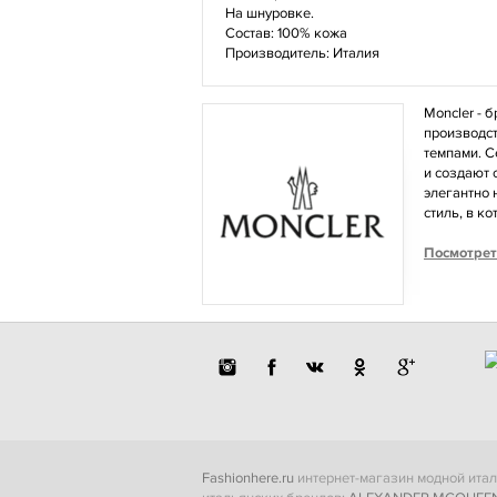
На шнуровке.
Состав: 100% кожа
Производитель: Италия
Moncler - 
производст
темпами. С
и создают 
элегантно 
стиль, в к
Посмотрет
Fashionhere.ru
интернет-магазин модной итал