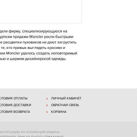
оздали фирму, специализирующуюся на
курткам продажи Moncler росли быстрыми
е расцветки пуховиков не дают загрустить
те, кто привык выглядеть красиво и
нии Moncler удалось создать неповторимый
ошью и шармом дизайнерской одежды.
СЛОВИЯ ОПЛАТЫ
ЛИЧНЫЙ КАБИНЕТ
СЛОВИЯ ДОСТАВКИ
ОБРАТНАЯ СВЯЗЬ
СЛОВИЯ ВОЗВРАТА
КОРЗИНА
 аксессуары из коллекций модных