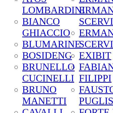
LOMBARDINI
ERMA
BIANCO
SCERV
GHIACCIO
ERMA
BLUMARINE
SCERV
BOSIDENG
EXIBIT
BRUNELLO
FABIA
CUCINELLI
FILIPPI
BRUNO
FAUST
MANETTI
PUGLIS
CAVALLI
FORTE 