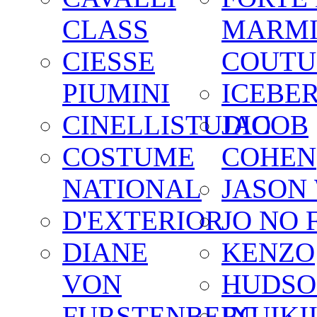
CLASS
MARM
CIESSE
COUTU
PIUMINI
ICEBE
CINELLISTUDIO
JACOB
COSTUME
COHEN
NATIONAL
JASON
D'EXTERIOR
JO NO 
DIANE
KENZO
VON
HUDSO
FURSTENBERG
INUIKI