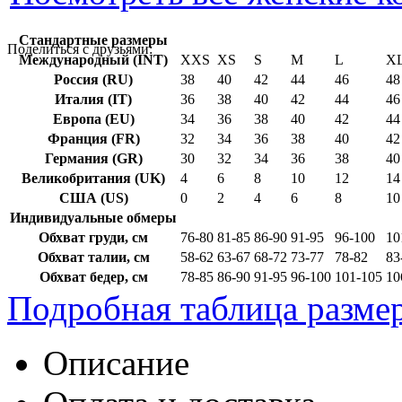
Стандартные размеры
Поделиться с друзьями:
Международный (INT)
XXS
XS
S
M
L
X
Россия (RU)
38
40
42
44
46
48
Италия (IT)
36
38
40
42
44
46
Европа (EU)
34
36
38
40
42
44
Франция (FR)
32
34
36
38
40
42
Германия (GR)
30
32
34
36
38
40
Великобритания (UK)
4
6
8
10
12
14
США (US)
0
2
4
6
8
10
Индивидуальные обмеры
Обхват груди, см
76-80
81-85
86-90
91-95
96-100
10
Обхват талии, см
58-62
63-67
68-72
73-77
78-82
83
Обхват бедер, см
78-85
86-90
91-95
96-100
101-105
10
Подробная таблица разме
Описание