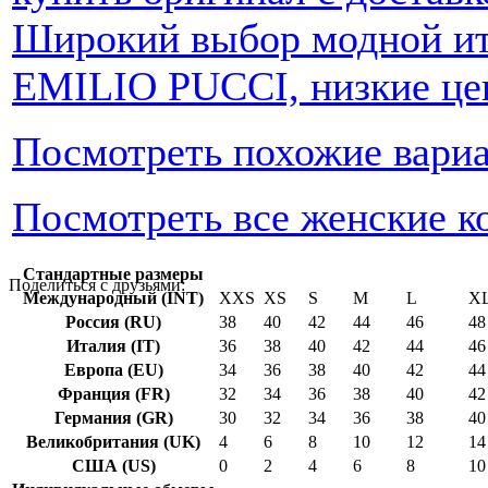
Широкий выбор модной ит
EMILIO PUCCI, низкие цен
Посмотреть похожие вари
Посмотреть все женские к
Стандартные размеры
Поделиться с друзьями:
Международный (INT)
XXS
XS
S
M
L
X
Россия (RU)
38
40
42
44
46
48
Италия (IT)
36
38
40
42
44
46
Европа (EU)
34
36
38
40
42
44
Франция (FR)
32
34
36
38
40
42
Германия (GR)
30
32
34
36
38
40
Великобритания (UK)
4
6
8
10
12
14
США (US)
0
2
4
6
8
10