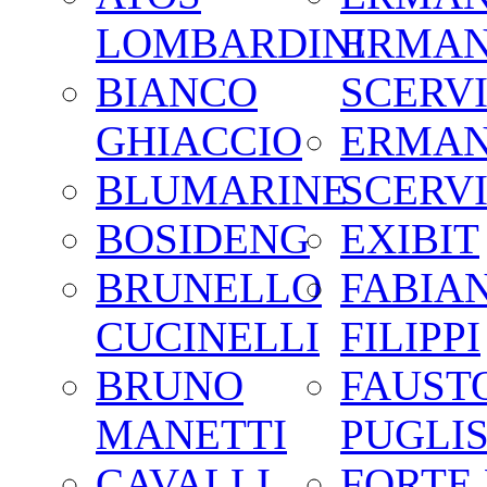
LOMBARDINI
ERMA
BIANCO
SCERV
GHIACCIO
ERMA
BLUMARINE
SCERV
BOSIDENG
EXIBIT
BRUNELLO
FABIA
CUCINELLI
FILIPPI
BRUNO
FAUST
MANETTI
PUGLIS
CAVALLI
FORTE 