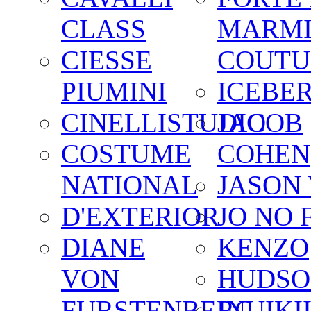
CLASS
MARM
CIESSE
COUTU
PIUMINI
ICEBE
CINELLISTUDIO
JACOB
COSTUME
COHEN
NATIONAL
JASON
D'EXTERIOR
JO NO 
DIANE
KENZO
VON
HUDSO
FURSTENBERG
INUIKI