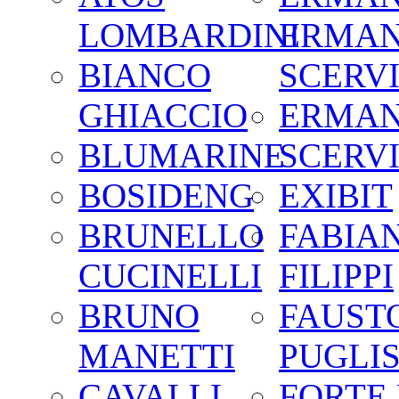
LOMBARDINI
ERMA
BIANCO
SCERV
GHIACCIO
ERMA
BLUMARINE
SCERV
BOSIDENG
EXIBIT
BRUNELLO
FABIA
CUCINELLI
FILIPPI
BRUNO
FAUST
MANETTI
PUGLIS
CAVALLI
FORTE 