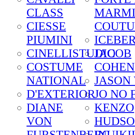
CLASS
MARM
CIESSE
COUTU
PIUMINI
ICEBE
CINELLISTUDIO
JACOB
COSTUME
COHEN
NATIONAL
JASON
D'EXTERIOR
JO NO 
DIANE
KENZO
VON
HUDSO
FURSTENBERG
INUIKI