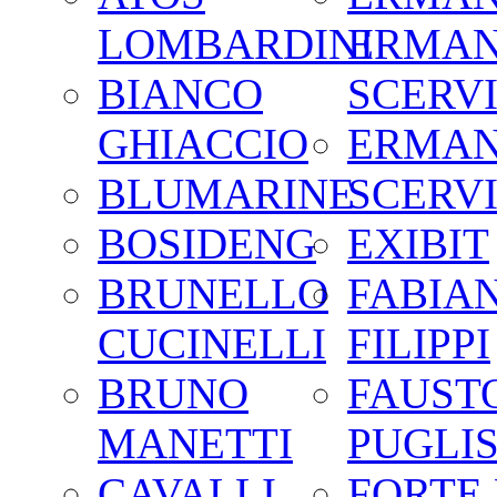
LOMBARDINI
ERMA
BIANCO
SCERV
GHIACCIO
ERMA
BLUMARINE
SCERV
BOSIDENG
EXIBIT
BRUNELLO
FABIA
CUCINELLI
FILIPPI
BRUNO
FAUST
MANETTI
PUGLIS
CAVALLI
FORTE 