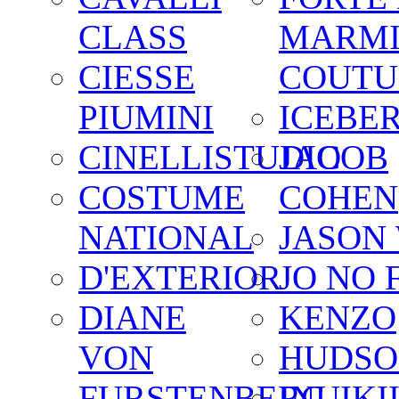
CLASS
MARM
CIESSE
COUTU
PIUMINI
ICEBE
CINELLISTUDIO
JACOB
COSTUME
COHEN
NATIONAL
JASON
D'EXTERIOR
JO NO 
DIANE
KENZO
VON
HUDSO
FURSTENBERG
INUIKI