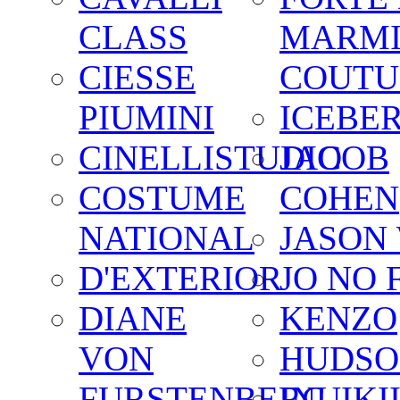
CLASS
MARM
CIESSE
COUTU
PIUMINI
ICEBE
CINELLISTUDIO
JACOB
COSTUME
COHEN
NATIONAL
JASON
D'EXTERIOR
JO NO 
DIANE
KENZO
VON
HUDSO
FURSTENBERG
INUIKI