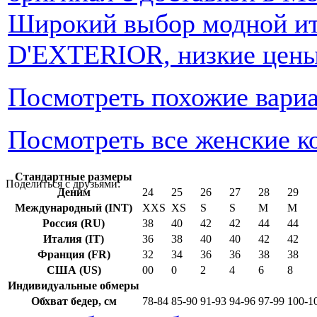
Широкий выбор модной ит
D'EXTERIOR, низкие цены,
Посмотреть похожие вари
Посмотреть все женские к
Cтандартные размеры
Поделиться с друзьями:
Деним
24
25
26
27
28
29
Международный (INT)
XXS
XS
S
S
M
M
Россия (RU)
38
40
42
42
44
44
Италия (IT)
36
38
40
40
42
42
Франция (FR)
32
34
36
36
38
38
США (US)
00
0
2
4
6
8
Индивидуальные обмеры
Обхват бедер, см
78-84
85-90
91-93
94-96
97-99
100-1