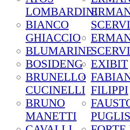
LOMBARDINI
ERMA
BIANCO
SCERV
GHIACCIO
ERMA
BLUMARINE
SCERV
BOSIDENG
EXIBIT
BRUNELLO
FABIA
CUCINELLI
FILIPPI
BRUNO
FAUST
MANETTI
PUGLIS
CAVALLI
FORTE 