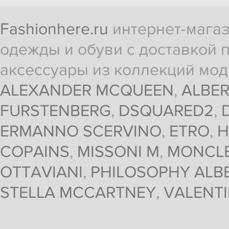
Fashionhere.ru
интернет-магаз
одежды и обуви с доставкой п
аксессуары из коллекций мод
ALEXANDER MCQUEEN
,
ALBER
FURSTENBERG
,
DSQUARED2
,
ERMANNO SCERVINO
,
ETRO
,
H
COPAINS
,
MISSONI M
,
MONCL
OTTAVIANI
,
PHILOSOPHY ALBE
STELLA MCCARTNEY
,
VALENT