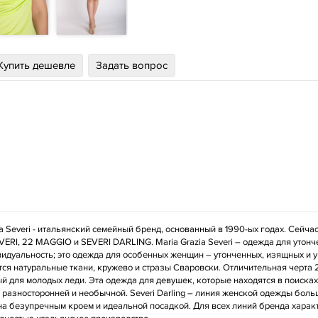
Купить дешевле
Задать вопрос
ia Severi - итальянский семейный бренд, основанный в 1990-ых годах. Сейч
ERI, 22 MAGGIO и SEVERI DARLING. Maria Grazia Severi – одежда для утон
идуальность; это одежда для особенных женщин – утонченных, изящных и ув
ся натуральные ткани, кружево и стразы Сваровски. Отличительная черта 2
й для молодых леди. Эта одежда для девушек, которые находятся в поисках 
 разносторонней и необычной. Severi Darling – линия женской одежды боль
а безупречным кроем и идеальной посадкой. Для всех линий бренда харак