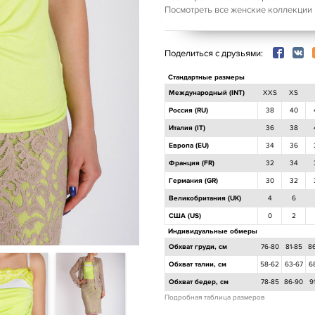
Посмотреть все женские коллекции
Поделиться с друзьями:
Стандартные размеры
Международный (INT)
XXS
XS
Россия (RU)
38
40
Италия (IT)
36
38
Европа (EU)
34
36
Франция (FR)
32
34
Германия (GR)
30
32
Великобритания (UK)
4
6
США (US)
0
2
Индивидуальные обмеры
Обхват груди, см
76-80
81-85
8
Обхват талии, см
58-62
63-67
6
Обхват бедер, см
78-85
86-90
9
Подробная таблица размеров