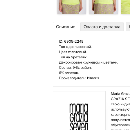
Описание
Оплата и доставка
ID: 6905-2249
Топ с драпировкой.
Цвет салатовый.
Топ на бретелях.
Декорирован кружевом и цветами.
Состав: 94% район,
6% эластан.
Производитель: Италия
Maria Graz
GRAZIA SEV
свою индив
используют
характерны
получается
обусловлен