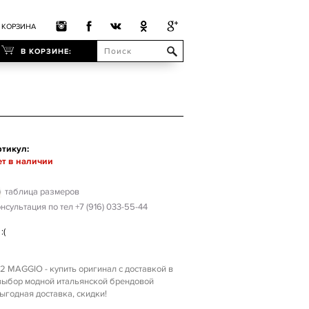
КОРЗИНА
В КОРЗИНЕ:
тикул:
т в наличии
таблица размеров
нсультация по тел +7 (916) 033-55-44
:(
2 MAGGIO - купить оригинал с доставкой в
 выбор модной итальянской брендовой
годная доставка, скидки!