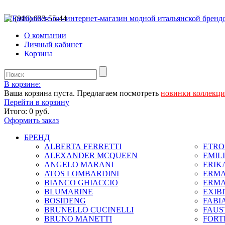
+7 (916) 033-55-44
О компании
Личный кабинет
Корзина
В корзине:
Ваша корзина пуста. Предлагаем посмотреть
новинки коллекц
Перейти в корзину
Итого:
0 руб.
Оформить заказ
БРЕНД
ALBERTA FERRETTI
ETRO 
ALEXANDER MCQUEEN
EMIL
ANGELO MARANI
ERIK
ATOS LOMBARDINI
ERMA
BIANCO GHIACCIO
ERMA
BLUMARINE
EXIB
BOSIDENG
FABIA
BRUNELLO CUCINELLI
FAUS
BRUNO MANETTI
FORT