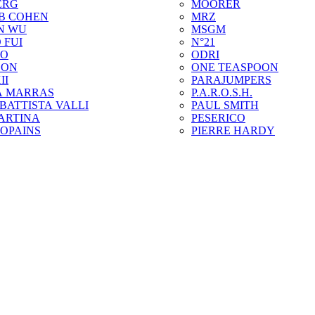
ERG
MOORER
B COHEN
MRZ
N WU
MSGM
 FUI
N°21
ZO
ODRI
SON
ONE TEASPOON
II
PARAJUMPERS
A MARRAS
P.A.R.O.S.H.
BATTISTA VALLI
PAUL SMITH
ARTINA
PESERICO
COPAINS
PIERRE HARDY