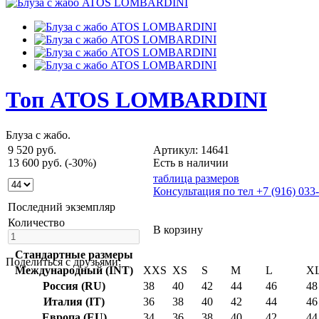
Топ ATOS LOMBARDINI
Блуза с жабо.
9 520 руб.
Артикул: 14641
13 600 руб.
(-30%)
Есть в наличии
таблица размеров
Консультация по тел +7 (916) 033
Последний экземпляр
Количество
В корзину
Стандартные размеры
Поделиться с друзьями:
Международный (INT)
XXS
XS
S
M
L
X
Россия (RU)
38
40
42
44
46
48
Италия (IT)
36
38
40
42
44
46
Европа (EU)
34
36
38
40
42
44