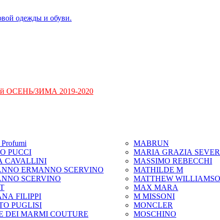
ий ОСЕНЬ/ЗИМА 2019-2020
Profumi
MABRUN
IO PUCCI
MARIA GRAZIA SEVER
A CAVALLINI
MASSIMO REBECCHI
NNO ERMANNO SCERVINO
MATHILDE M
NNO SCERVINO
MATTHEW WILLIAMS
IT
MAX MARA
NA FILIPPI
M MISSONI
TO PUGLISI
MONCLER
E DEI MARMI COUTURE
MOSCHINO