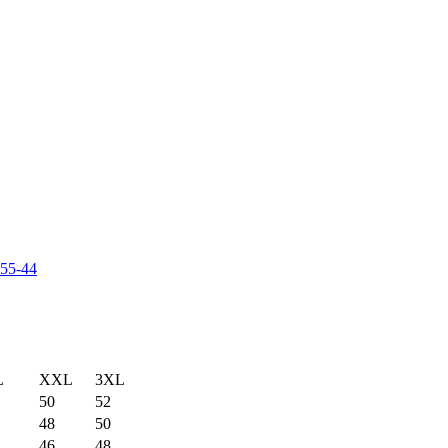
-55-44
L
XXL
3XL
50
52
48
50
46
48