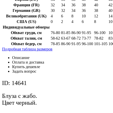
Франция (FR)
32
34
36
38
40
42
Германия (GR)
30
32
34
36
38
40
Великобритания (UK)
4
6
8
10
12
14
США (US)
0
2
4
6
8
10
Индивидуальные обмеры
Обхват груди, см
76-80
81-85
86-90
91-95
96-100
10
Обхват талии, см
58-62
63-67
68-72
73-77
78-82
83
Обхват бедер, см
78-85
86-90
91-95
96-100
101-105
10
Подробная таблица размеров
Описание
Оплата и доставка
Купить дешевле
Задать вопрос
ID: 14641
Блуза с жабо.
Цвет черный.