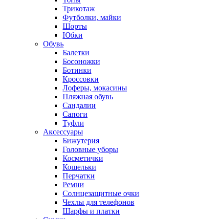
Трикотаж
Футболки, майки
Шорты
Юбки
Обувь
Балетки
Босоножки
Ботинки
Кроссовки
Лоферы, мокасины
Пляжная обувь
Сандалии
Сапоги
Туфли
Аксессуары
Бижутерия
Головные уборы
Косметички
Кошельки
Перчатки
Ремни
Солнцезащитные очки
Чехлы для телефонов
Шарфы и платки