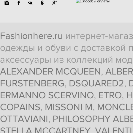
Fashionhere.ru
интернет-магаз
одежды и обуви с доставкой п
аксессуары из коллекций мод
ALEXANDER MCQUEEN
,
ALBER
FURSTENBERG
,
DSQUARED2
,
ERMANNO SCERVINO
,
ETRO
,
H
COPAINS
,
MISSONI M
,
MONCL
OTTAVIANI
,
PHILOSOPHY ALBE
STELLA MCCARTNEY
,
VALENT