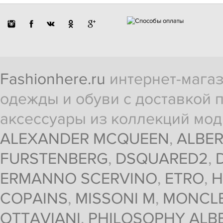
Fashionhere.ru
интернет-магаз
одежды и обуви с доставкой п
аксессуары из коллекций мод
ALEXANDER MCQUEEN
,
ALBER
FURSTENBERG
,
DSQUARED2
,
ERMANNO SCERVINO
,
ETRO
,
H
COPAINS
,
MISSONI M
,
MONCL
OTTAVIANI
,
PHILOSOPHY ALBE