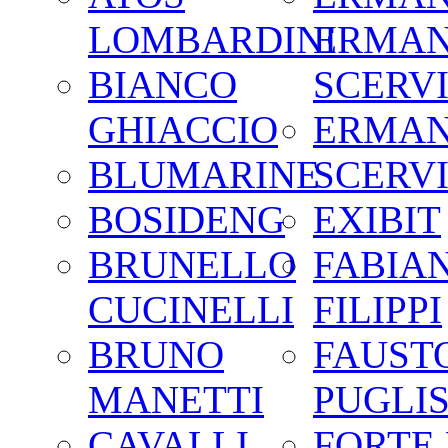
LOMBARDINI
ERMA
BIANCO
SCERV
GHIACCIO
ERMA
BLUMARINE
SCERV
BOSIDENG
EXIBIT
BRUNELLO
FABIA
CUCINELLI
FILIPPI
BRUNO
FAUST
MANETTI
PUGLIS
CAVALLI
FORTE 