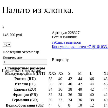
Пальто из хлопка.
.
Артикул: 228327
146 700 руб.
Есть в наличии
таблица размеров
Консультация по тел +7 (916) 033
Последний экземпляр
Количество
В корзину
Стандартные размеры
Поделиться с друзьями:
Международный (INT)
XXS
XS
S
M
L
X
Россия (RU)
38
40
42
44
46
48
Италия (IT)
36
38
40
42
44
46
Европа (EU)
34
36
38
40
42
44
Франция (FR)
32
34
36
38
40
42
Германия (GR)
30
32
34
36
38
40
Великобритания (UK)
4
6
8
10
12
14