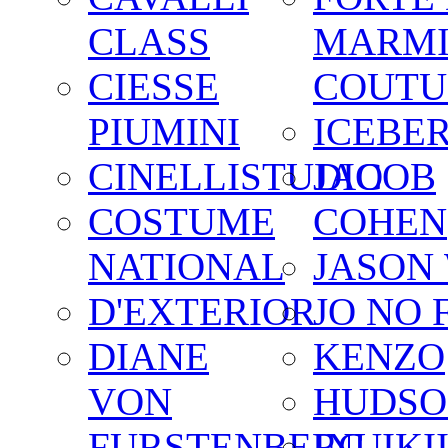
CLASS
MARM
CIESSE
COUTU
PIUMINI
ICEBE
CINELLISTUDIO
JACOB
COSTUME
COHEN
NATIONAL
JASON
D'EXTERIOR
JO NO 
DIANE
KENZO
VON
HUDSO
FURSTENBERG
INUIKI