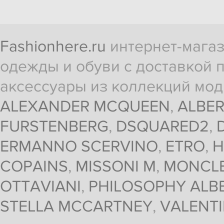
Fashionhere.ru
интернет-магаз
одежды и обуви с доставкой п
аксессуары из коллекций мод
ALEXANDER MCQUEEN
,
ALBER
FURSTENBERG
,
DSQUARED2
,
ERMANNO SCERVINO
,
ETRO
,
H
COPAINS
,
MISSONI M
,
MONCL
OTTAVIANI
,
PHILOSOPHY ALBE
STELLA MCCARTNEY
,
VALENT