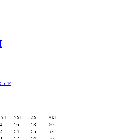
I
-55-44
XXL
3XL
4XL
5XL
4
56
58
60
2
54
56
58
0
52
54
56