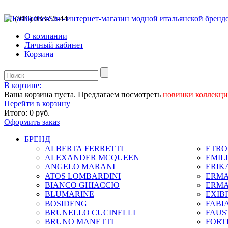
+7 (916) 033-55-44
О компании
Личный кабинет
Корзина
В корзине:
Ваша корзина пуста. Предлагаем посмотреть
новинки коллекц
Перейти в корзину
Итого:
0 руб.
Оформить заказ
БРЕНД
ALBERTA FERRETTI
ETRO 
ALEXANDER MCQUEEN
EMIL
ANGELO MARANI
ERIK
ATOS LOMBARDINI
ERMA
BIANCO GHIACCIO
ERMA
BLUMARINE
EXIB
BOSIDENG
FABIA
BRUNELLO CUCINELLI
FAUS
BRUNO MANETTI
FORT