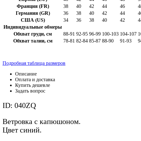
Франция (FR)
38
40
42
44
46
4
Германия (GR)
36
38
40
42
44
4
США (US)
34
36
38
40
42
4
Индивидуальные обмеры
Обхват груди, см
88-91
92-95
96-99
100-103
104-107
1
Обхват талии, см
78-81
82-84
85-87
88-90
91-93
9
Подробная таблица размеров
Описание
Оплата и доставка
Купить дешевле
Задать вопрос
ID: 040ZQ
Ветровка с капюшоном.
Цвет синий.