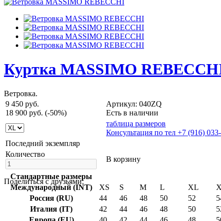
Куртка MASSIMO REBECCH
Ветровка.
9 450 руб.
Артикул: 040ZQ
18 900 руб.
(-50%)
Есть в наличии
таблица размеров
Консультация по тел +7 (916) 033
Последний экземпляр
Количество
В корзину
Стандартные размеры
Поделиться с друзьями:
Международный (INT)
XS
S
M
L
XL
Россия (RU)
44
46
48
50
52
5
Италия (IT)
42
44
46
48
50
5
Европа (EU)
40
42
44
46
48
5