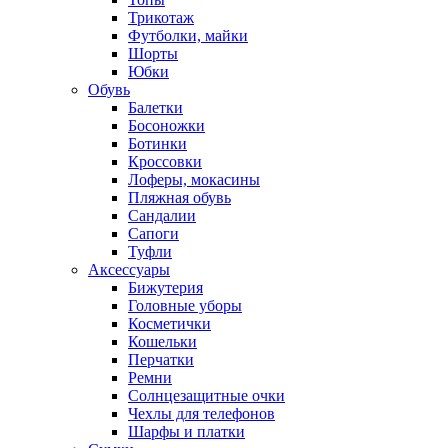
Трикотаж
Футболки, майки
Шорты
Юбки
Обувь
Балетки
Босоножки
Ботинки
Кроссовки
Лоферы, мокасины
Пляжная обувь
Сандалии
Сапоги
Туфли
Аксессуары
Бижутерия
Головные уборы
Косметички
Кошельки
Перчатки
Ремни
Солнцезащитные очки
Чехлы для телефонов
Шарфы и платки