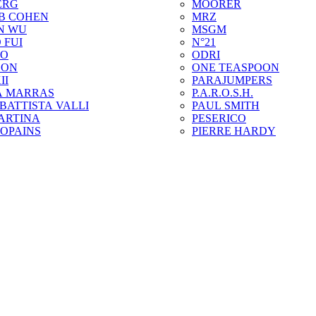
ERG
MOORER
B COHEN
MRZ
N WU
MSGM
 FUI
N°21
ZO
ODRI
SON
ONE TEASPOON
II
PARAJUMPERS
A MARRAS
P.A.R.O.S.H.
BATTISTA VALLI
PAUL SMITH
ARTINA
PESERICO
COPAINS
PIERRE HARDY