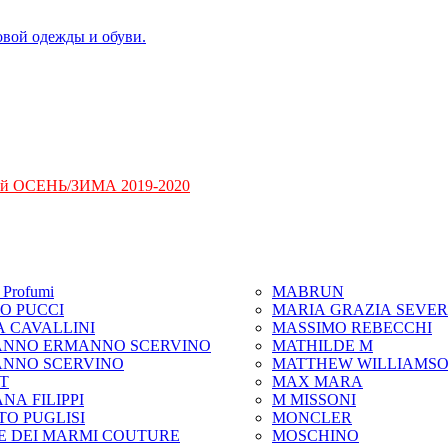
ий ОСЕНЬ/ЗИМА 2019-2020
Profumi
MABRUN
IO PUCCI
MARIA GRAZIA SEVER
A CAVALLINI
MASSIMO REBECCHI
NNO ERMANNO SCERVINO
MATHILDE M
NNO SCERVINO
MATTHEW WILLIAMS
IT
MAX MARA
NA FILIPPI
M MISSONI
TO PUGLISI
MONCLER
E DEI MARMI COUTURE
MOSCHINO