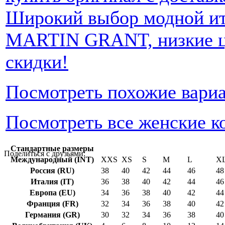
Широкий выбор модной ит
MARTIN GRANT, низкие це
скидки!
Посмотреть похожие вари
Посмотреть все женские к
Стандартные размеры
Поделиться с друзьями:
Международный (INT)
XXS
XS
S
M
L
X
Россия (RU)
38
40
42
44
46
48
Италия (IT)
36
38
40
42
44
46
Европа (EU)
34
36
38
40
42
44
Франция (FR)
32
34
36
38
40
42
Германия (GR)
30
32
34
36
38
40