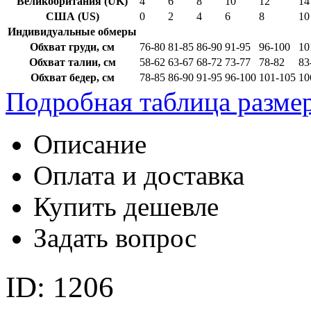
Великобритания (UK)
4
6
8
10
12
14
США (US)
0
2
4
6
8
10
Индивидуальные обмеры
Обхват груди, см
76-80
81-85
86-90
91-95
96-100
10
Обхват талии, см
58-62
63-67
68-72
73-77
78-82
83
Обхват бедер, см
78-85
86-90
91-95
96-100
101-105
10
Подробная таблица разме
Описание
Оплата и доставка
Купить дешевле
Задать вопрос
ID: 1206