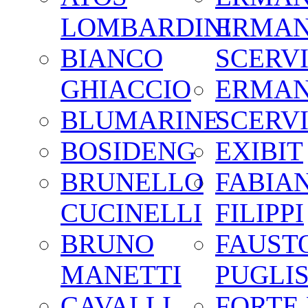
LOMBARDINI
ERMA
BIANCO
SCERV
GHIACCIO
ERMA
BLUMARINE
SCERV
BOSIDENG
EXIBIT
BRUNELLO
FABIA
CUCINELLI
FILIPPI
BRUNO
FAUST
MANETTI
PUGLIS
CAVALLI
FORTE 