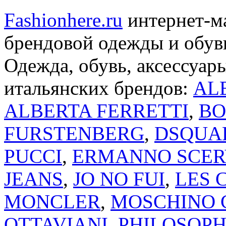
Fashionhere.ru
интернет-м
брендовой одежды и обуви
Одежда, обувь, аксессуар
итальянских брендов:
AL
ALBERTA FERRETTI
,
BO
FURSTENBERG
,
DSQUA
PUCCI
,
ERMANNO SCER
JEANS
,
JO NO FUI
,
LES 
MONCLER
,
MOSCHINO 
OTTAVIANI
,
PHILOSOPH