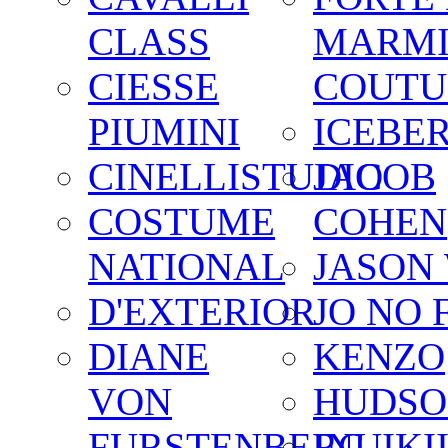
CLASS
MARM
CIESSE
COUTU
PIUMINI
ICEBE
CINELLISTUDIO
JACOB
COSTUME
COHEN
NATIONAL
JASON
D'EXTERIOR
JO NO 
DIANE
KENZO
VON
HUDSO
FURSTENBERG
INUIKI