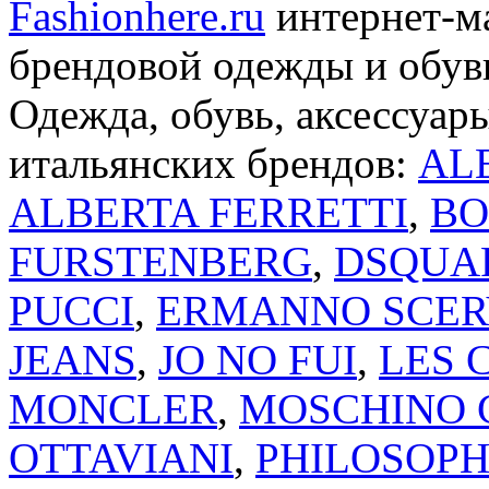
Fashionhere.ru
интернет-м
брендовой одежды и обуви
Одежда, обувь, аксессуар
итальянских брендов:
AL
ALBERTA FERRETTI
,
BO
FURSTENBERG
,
DSQUA
PUCCI
,
ERMANNO SCER
JEANS
,
JO NO FUI
,
LES 
MONCLER
,
MOSCHINO 
OTTAVIANI
,
PHILOSOPH