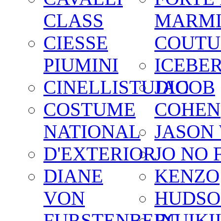
CLASS
MARM
CIESSE
COUTU
PIUMINI
ICEBE
CINELLISTUDIO
JACOB
COSTUME
COHEN
NATIONAL
JASON
D'EXTERIOR
JO NO 
DIANE
KENZO
VON
HUDSO
FURSTENBERG
INUIKI