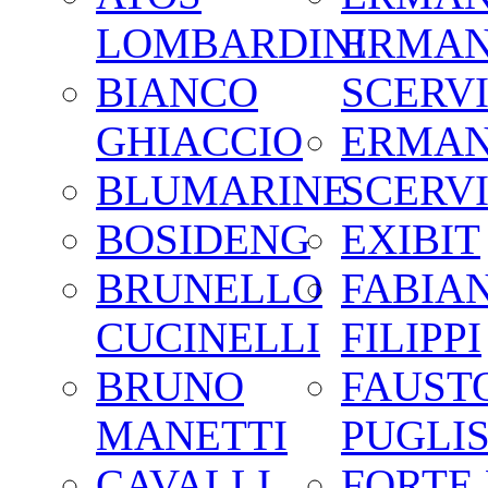
LOMBARDINI
ERMA
BIANCO
SCERV
GHIACCIO
ERMA
BLUMARINE
SCERV
BOSIDENG
EXIBIT
BRUNELLO
FABIA
CUCINELLI
FILIPPI
BRUNO
FAUST
MANETTI
PUGLIS
CAVALLI
FORTE 