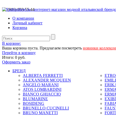
+7 (916) 033-55-44
О компании
Личный кабинет
Корзина
В корзине:
Ваша корзина пуста. Предлагаем посмотреть
новинки коллекц
Перейти в корзину
Итого:
0 руб.
Оформить заказ
БРЕНД
ALBERTA FERRETTI
ETRO 
ALEXANDER MCQUEEN
EMIL
ANGELO MARANI
ERIK
ATOS LOMBARDINI
ERMA
BIANCO GHIACCIO
ERMA
BLUMARINE
EXIB
BOSIDENG
FABIA
BRUNELLO CUCINELLI
FAUS
BRUNO MANETTI
FORT