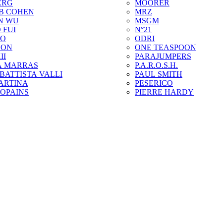
ERG
MOORER
B COHEN
MRZ
N WU
MSGM
 FUI
N°21
ZO
ODRI
SON
ONE TEASPOON
II
PARAJUMPERS
A MARRAS
P.A.R.O.S.H.
BATTISTA VALLI
PAUL SMITH
ARTINA
PESERICO
COPAINS
PIERRE HARDY