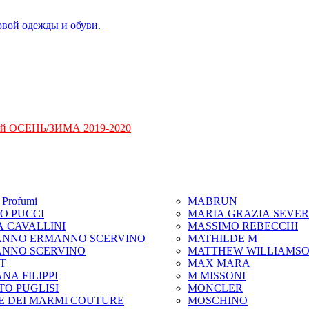
ий ОСЕНЬ/ЗИМА 2019-2020
Profumi
MABRUN
IO PUCCI
MARIA GRAZIA SEVER
A CAVALLINI
MASSIMO REBECCHI
NNO ERMANNO SCERVINO
MATHILDE M
NNO SCERVINO
MATTHEW WILLIAMS
IT
MAX MARA
NA FILIPPI
M MISSONI
TO PUGLISI
MONCLER
E DEI MARMI COUTURE
MOSCHINO