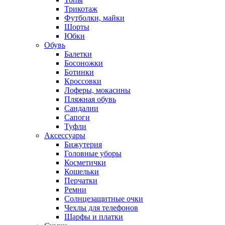
Трикотаж
Футболки, майки
Шорты
Юбки
Обувь
Балетки
Босоножки
Ботинки
Кроссовки
Лоферы, мокасины
Пляжная обувь
Сандалии
Сапоги
Туфли
Аксессуары
Бижутерия
Головные уборы
Косметички
Кошельки
Перчатки
Ремни
Солнцезащитные очки
Чехлы для телефонов
Шарфы и платки