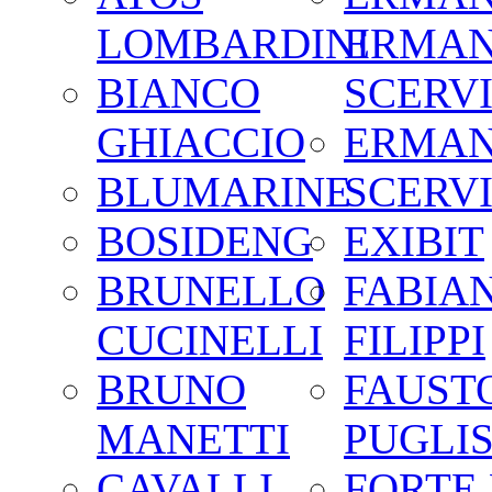
LOMBARDINI
ERMA
BIANCO
SCERV
GHIACCIO
ERMA
BLUMARINE
SCERV
BOSIDENG
EXIBIT
BRUNELLO
FABIA
CUCINELLI
FILIPPI
BRUNO
FAUST
MANETTI
PUGLIS
CAVALLI
FORTE 