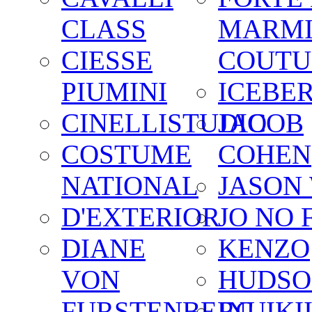
CLASS
MARM
CIESSE
COUTU
PIUMINI
ICEBE
CINELLISTUDIO
JACOB
COSTUME
COHEN
NATIONAL
JASON
D'EXTERIOR
JO NO 
DIANE
KENZO
VON
HUDSO
FURSTENBERG
INUIKI