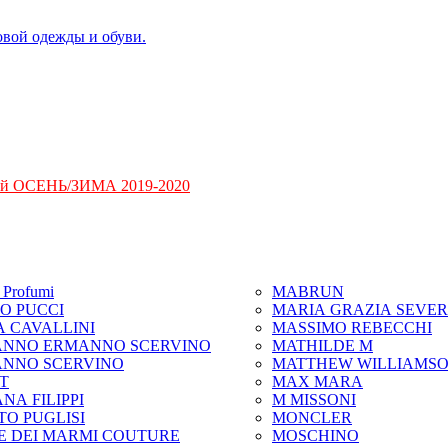
ий ОСЕНЬ/ЗИМА 2019-2020
Profumi
MABRUN
IO PUCCI
MARIA GRAZIA SEVER
A CAVALLINI
MASSIMO REBECCHI
NNO ERMANNO SCERVINO
MATHILDE M
NNO SCERVINO
MATTHEW WILLIAMS
IT
MAX MARA
NA FILIPPI
M MISSONI
TO PUGLISI
MONCLER
E DEI MARMI COUTURE
MOSCHINO