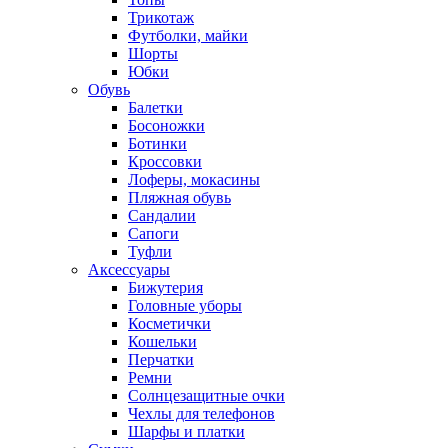
Трикотаж
Футболки, майки
Шорты
Юбки
Обувь
Балетки
Босоножки
Ботинки
Кроссовки
Лоферы, мокасины
Пляжная обувь
Сандалии
Сапоги
Туфли
Аксессуары
Бижутерия
Головные уборы
Косметички
Кошельки
Перчатки
Ремни
Солнцезащитные очки
Чехлы для телефонов
Шарфы и платки