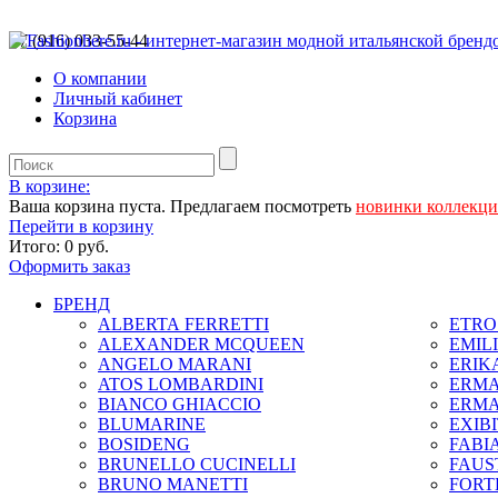
+7 (916) 033-55-44
О компании
Личный кабинет
Корзина
В корзине:
Ваша корзина пуста. Предлагаем посмотреть
новинки коллекц
Перейти в корзину
Итого:
0 руб.
Оформить заказ
БРЕНД
ALBERTA FERRETTI
ETRO 
ALEXANDER MCQUEEN
EMIL
ANGELO MARANI
ERIK
ATOS LOMBARDINI
ERMA
BIANCO GHIACCIO
ERMA
BLUMARINE
EXIB
BOSIDENG
FABIA
BRUNELLO CUCINELLI
FAUS
BRUNO MANETTI
FORT