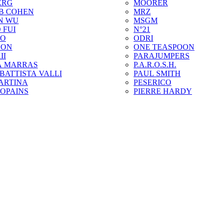
ERG
MOORER
B COHEN
MRZ
N WU
MSGM
 FUI
N°21
ZO
ODRI
SON
ONE TEASPOON
II
PARAJUMPERS
A MARRAS
P.A.R.O.S.H.
BATTISTA VALLI
PAUL SMITH
ARTINA
PESERICO
COPAINS
PIERRE HARDY