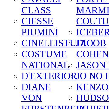
CLASS
MARM
CIESSE
COUTU
PIUMINI
ICEBE
CINELLISTUDIO
JACOB
COSTUME
COHEN
NATIONAL
JASON
D'EXTERIOR
JO NO 
DIANE
KENZO
VON
HUDSO
FURSTENBERG
INUIKI