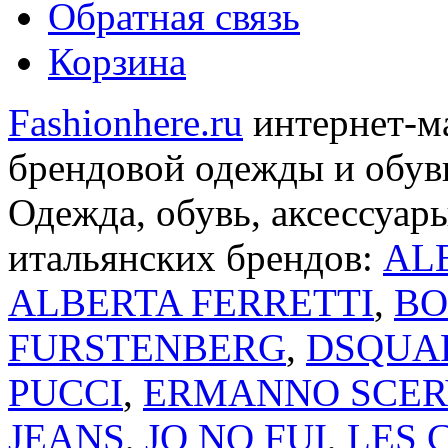
Обратная связь
Корзина
Fashionhere.ru
интернет-м
брендовой одежды и обуви
Одежда, обувь, аксессуар
итальянских брендов:
AL
ALBERTA FERRETTI
,
BO
FURSTENBERG
,
DSQUA
PUCCI
,
ERMANNO SCER
JEANS
,
JO NO FUI
,
LES 