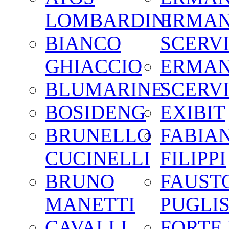
LOMBARDINI
ERMA
BIANCO
SCERV
GHIACCIO
ERMA
BLUMARINE
SCERV
BOSIDENG
EXIBIT
BRUNELLO
FABIA
CUCINELLI
FILIPPI
BRUNO
FAUST
MANETTI
PUGLIS
CAVALLI
FORTE 