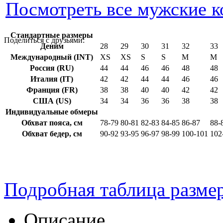
Посмотреть все мужские к
Стандартные размеры
Поделиться с друзьями:
Деним
28
29
30
31
32
33
Международный (INT)
XS
XS
S
S
M
M
Россия (RU)
44
44
46
46
48
48
Италия (IT)
42
42
44
44
46
46
Франция (FR)
38
38
40
40
42
42
США (US)
34
34
36
36
38
38
Индивидуальные обмеры
Обхват пояса, см
78-79
80-81
82-83
84-85
86-87
88-
Обхват бедер, см
90-92
93-95
96-97
98-99
100-101
102
Подробная таблица разме
Описание