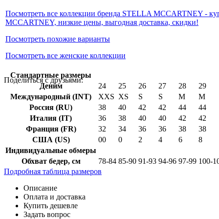
Посмотреть все коллекции бренда STELLA MCCARTNEY - купи
MCCARTNEY, низкие цены, выгодная доставка, скидки!
Посмотреть похожие варианты
Посмотреть все женские коллекции
Cтандартные размеры
Поделиться с друзьями:
Деним
24
25
26
27
28
29
Международный (INT)
XXS
XS
S
S
M
M
Россия (RU)
38
40
42
42
44
44
Италия (IT)
36
38
40
40
42
42
Франция (FR)
32
34
36
36
38
38
США (US)
00
0
2
4
6
8
Индивидуальные обмеры
Обхват бедер, см
78-84
85-90
91-93
94-96
97-99
100-1
Подробная таблица размеров
Описание
Оплата и доставка
Купить дешевле
Задать вопрос