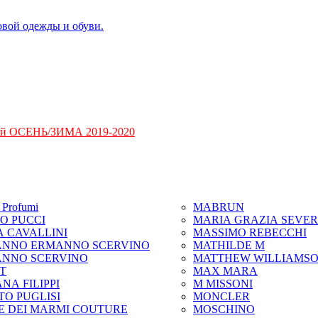
ий ОСЕНЬ/ЗИМА 2019-2020
Profumi
MABRUN
IO PUCCI
MARIA GRAZIA SEVER
A CAVALLINI
MASSIMO REBECCHI
NNO ERMANNO SCERVINO
MATHILDE M
NNO SCERVINO
MATTHEW WILLIAMS
IT
MAX MARA
NA FILIPPI
M MISSONI
TO PUGLISI
MONCLER
E DEI MARMI COUTURE
MOSCHINO