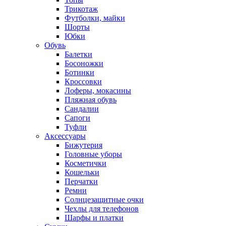
Трикотаж
Футболки, майки
Шорты
Юбки
Обувь
Балетки
Босоножки
Ботинки
Кроссовки
Лоферы, мокасины
Пляжная обувь
Сандалии
Сапоги
Туфли
Аксессуары
Бижутерия
Головные уборы
Косметички
Кошельки
Перчатки
Ремни
Солнцезащитные очки
Чехлы для телефонов
Шарфы и платки