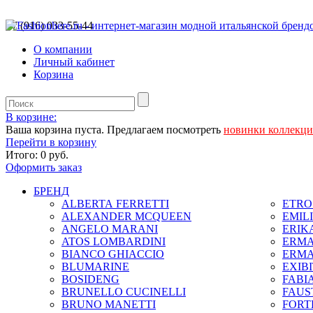
+7 (916) 033-55-44
О компании
Личный кабинет
Корзина
В корзине:
Ваша корзина пуста. Предлагаем посмотреть
новинки коллекц
Перейти в корзину
Итого:
0 руб.
Оформить заказ
БРЕНД
ALBERTA FERRETTI
ETRO 
ALEXANDER MCQUEEN
EMIL
ANGELO MARANI
ERIK
ATOS LOMBARDINI
ERMA
BIANCO GHIACCIO
ERMA
BLUMARINE
EXIB
BOSIDENG
FABIA
BRUNELLO CUCINELLI
FAUS
BRUNO MANETTI
FORT