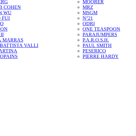
ERG
MOORER
B COHEN
MRZ
N WU
MSGM
 FUI
N°21
ZO
ODRI
SON
ONE TEASPOON
II
PARAJUMPERS
A MARRAS
P.A.R.O.S.H.
BATTISTA VALLI
PAUL SMITH
ARTINA
PESERICO
COPAINS
PIERRE HARDY