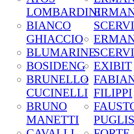
LOMBARDINI
ERMA
BIANCO
SCERV
GHIACCIO
ERMA
BLUMARINE
SCERV
BOSIDENG
EXIBIT
BRUNELLO
FABIA
CUCINELLI
FILIPPI
BRUNO
FAUST
MANETTI
PUGLIS
CAVALLI
FORTE 