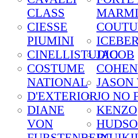
CLASS
MARM
CIESSE
COUTU
PIUMINI
ICEBE
CINELLISTUDIO
JACOB
COSTUME
COHEN
NATIONAL
JASON
D'EXTERIOR
JO NO 
DIANE
KENZO
VON
HUDSO
FURSTENBERG
INUIKI