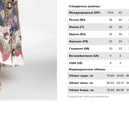
Стандартные размеры
Международный (INT)
XXS
XS
Россия (RU)
38
40
Италия (IT)
36
38
Европа (EU)
34
36
Франция (FR)
32
34
Германия (GR)
30
32
Великобритания (UK)
4
6
США (US)
0
2
Индивидуальные обмеры
Обхват груди, см
76-80
81-85
8
Обхват талии, см
58-62
63-67
6
Обхват бедер, см
78-85
86-90
9
Подробная таблица размеров