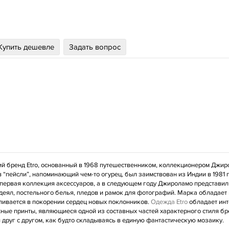
Купить дешевле
Задать вопрос
й бренд Etro, основанный в 1968 путешественником, коллекционером Джир
 “пейсли”, напоминающий чем-то огурец, был заимствован из Индии в 1981 г
первая коллекция аксессуаров, а в следующем году Джироламо представил
деял, постельного белья, пледов и рамок для фотографий. Марка обладае
ливается в покорении сердец новых поклонников.
Одежда Etro
обладает инт
ные принты, являющиеся одной из составных частей характерного стиля бр
 друг с другом, как будто складываясь в единую фантастическую мозаику.