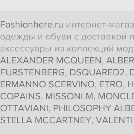
Fashionhere.ru
интернет-магаз
одежды и обуви с доставкой п
аксессуары из коллекций мод
ALEXANDER MCQUEEN
,
ALBER
FURSTENBERG
,
DSQUARED2
,
ERMANNO SCERVINO
,
ETRO
,
H
COPAINS
,
MISSONI M
,
MONCL
OTTAVIANI
,
PHILOSOPHY ALBE
STELLA MCCARTNEY
,
VALENT