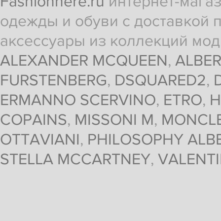
Fashionhere.ru
интернет-магаз
одежды и обуви с доставкой п
аксессуары из коллекций мод
ALEXANDER MCQUEEN
,
ALBER
FURSTENBERG
,
DSQUARED2
,
ERMANNO SCERVINO
,
ETRO
,
H
COPAINS
,
MISSONI M
,
MONCL
OTTAVIANI
,
PHILOSOPHY ALBE
STELLA MCCARTNEY
,
VALENT