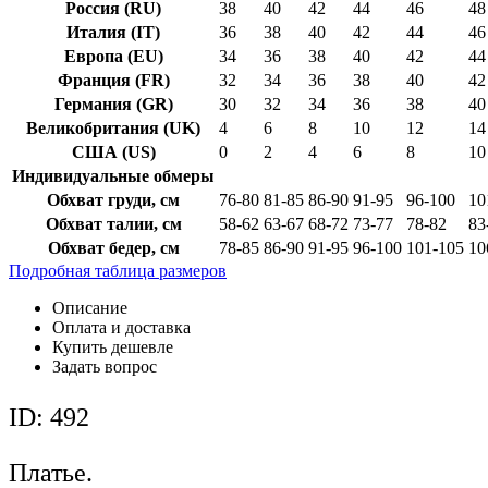
Россия (RU)
38
40
42
44
46
48
Италия (IT)
36
38
40
42
44
46
Европа (EU)
34
36
38
40
42
44
Франция (FR)
32
34
36
38
40
42
Германия (GR)
30
32
34
36
38
40
Великобритания (UK)
4
6
8
10
12
14
США (US)
0
2
4
6
8
10
Индивидуальные обмеры
Обхват груди, см
76-80
81-85
86-90
91-95
96-100
10
Обхват талии, см
58-62
63-67
68-72
73-77
78-82
83
Обхват бедер, см
78-85
86-90
91-95
96-100
101-105
10
Подробная таблица размеров
Описание
Оплата и доставка
Купить дешевле
Задать вопрос
ID: 492
Платье.