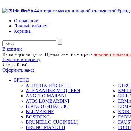
+7 (916) 033-55-44
О компании
Личный кабинет
Корзина
В корзине:
Ваша корзина пуста. Предлагаем посмотреть
новинки коллекц
Перейти в корзину
Итого:
0 руб.
Оформить заказ
БРЕНД
ALBERTA FERRETTI
ETRO 
ALEXANDER MCQUEEN
EMIL
ANGELO MARANI
ERIK
ATOS LOMBARDINI
ERMA
BIANCO GHIACCIO
ERMA
BLUMARINE
EXIB
BOSIDENG
FABIA
BRUNELLO CUCINELLI
FAUS
BRUNO MANETTI
FORT