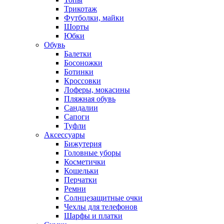
Трикотаж
Футболки, майки
Шорты
Юбки
Обувь
Балетки
Босоножки
Ботинки
Кроссовки
Лоферы, мокасины
Пляжная обувь
Сандалии
Сапоги
Туфли
Аксессуары
Бижутерия
Головные уборы
Косметички
Кошельки
Перчатки
Ремни
Солнцезащитные очки
Чехлы для телефонов
Шарфы и платки