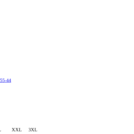
-55-44
L
XXL
3XL