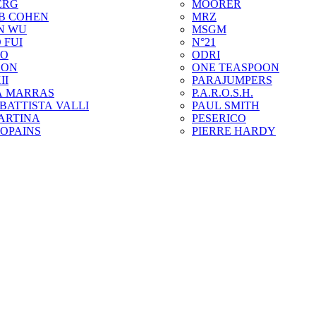
ERG
MOORER
B COHEN
MRZ
N WU
MSGM
 FUI
N°21
ZO
ODRI
SON
ONE TEASPOON
II
PARAJUMPERS
A MARRAS
P.A.R.O.S.H.
BATTISTA VALLI
PAUL SMITH
ARTINA
PESERICO
COPAINS
PIERRE HARDY