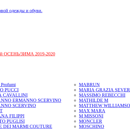
ий ОСЕНЬ/ЗИМА 2019-2020
Profumi
MABRUN
IO PUCCI
MARIA GRAZIA SEVER
A CAVALLINI
MASSIMO REBECCHI
NNO ERMANNO SCERVINO
MATHILDE M
NNO SCERVINO
MATTHEW WILLIAMS
IT
MAX MARA
NA FILIPPI
M MISSONI
TO PUGLISI
MONCLER
E DEI MARMI COUTURE
MOSCHINO