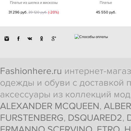
Платье из шелка и вискозы
Платье
31 296 руб.
39 120 руб.
(-20%)
45 550 руб.
Fashionhere.ru
интернет-магаз
одежды и обуви с доставкой п
аксессуары из коллекций мод
ALEXANDER MCQUEEN
,
ALBER
FURSTENBERG
,
DSQUARED2
,
ERMANNO SCERVINO
,
ETRO
,
H