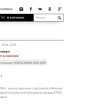
КОРЗИНА
В КОРЗИНЕ:
 2014-2015
тикул:
т в наличии
оллекция ОСЕНЬ/ЗИМА 2014-2015
:(
TRO - купить оригинал с доставкой в Москве
модной итальянской брендовой одежды ETRO,
идки!