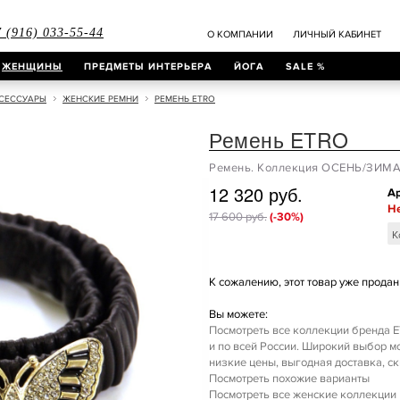
 (916) 033-55-44
О КОМПАНИИ
ЛИЧНЫЙ КАБИНЕТ
ЖЕНЩИНЫ
ПРЕДМЕТЫ ИНТЕРЬЕРА
ЙОГА
SALE %
СЕССУАРЫ
ЖЕНСКИЕ РЕМНИ
РЕМЕНЬ ETRO
Ремень ETRO
Ремень. Коллекция ОСЕНЬ/ЗИМА
12 320 руб.
Ар
Не
17 600 руб.
(-30%)
К
К сожалению, этот товар уже продан 
Вы можете:
Посмотреть все коллекции бренда E
и по всей России. Широкий выбор 
низкие цены, выгодная доставка, ск
Посмотреть похожие варианты
Посмотреть все женские коллекции