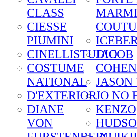
CLASS
MARM
CIESSE
COUTU
PIUMINI
ICEBE
CINELLISTUDIO
JACOB
COSTUME
COHEN
NATIONAL
JASON
D'EXTERIOR
JO NO 
DIANE
KENZO
VON
HUDSO
FURSTENBERG
INUIKI