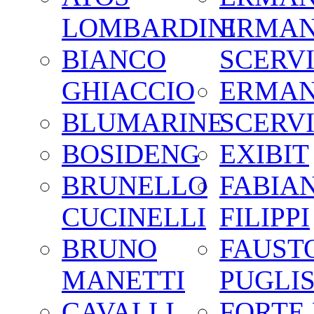
LOMBARDINI
ERMA
BIANCO
SCERV
GHIACCIO
ERMA
BLUMARINE
SCERV
BOSIDENG
EXIBIT
BRUNELLO
FABIA
CUCINELLI
FILIPPI
BRUNO
FAUST
MANETTI
PUGLIS
CAVALLI
FORTE 