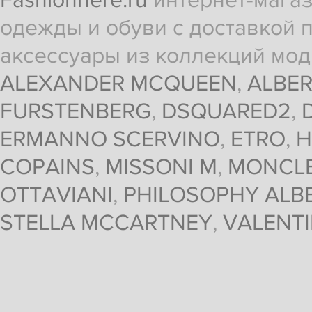
Fashionhere.ru
интернет-магаз
одежды и обуви с доставкой п
аксессуары из коллекций мод
ALEXANDER MCQUEEN
,
ALBER
FURSTENBERG
,
DSQUARED2
,
ERMANNO SCERVINO
,
ETRO
,
H
COPAINS
,
MISSONI M
,
MONCL
OTTAVIANI
,
PHILOSOPHY ALBE
STELLA MCCARTNEY
,
VALENT