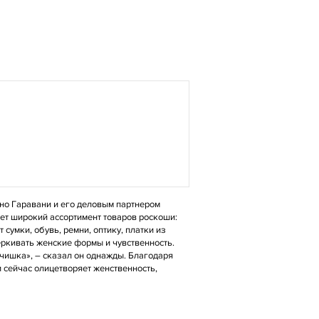
ино Гаравани и его деловым партнером
ет широкий ассортимент товаров роскоши:
 сумки, обувь, ремни, оптику, платки из
черкивать женские формы и чувственность.
ьчишка», – сказал он однажды. Благодаря
 сейчас олицетворяет женственность,