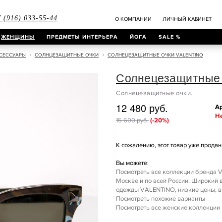
 (916) 033-55-44
О КОМПАНИИ
ЛИЧНЫЙ КАБИНЕТ
ЖЕНЩИНЫ
ПРЕДМЕТЫ ИНТЕРЬЕРА
ЙОГА
SALE %
СЕССУАРЫ
СОЛНЦЕЗАЩИТНЫЕ ОЧКИ
СОЛНЕЦЕЗАЩИТНЫЕ ОЧКИ VALENTINO
Солнецезащитные
Солнецезащитные очки.
12 480 руб.
Ар
Не
15 600 руб.
(-20%)
К сожалению, этот товар уже продан 
Вы можете:
Посмотреть все коллекции бренда V
Москве и по всей России. Широкий
одежды VALENTINO, низкие цены, вы
Посмотреть похожие варианты
Посмотреть все женские коллекции