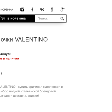
КОРЗИНА
В КОРЗИНЕ:
 очки VALENTINO
тикул:
т в наличии
:(
ALENTINO - купить оригинал с доставкой в
 выбор модной итальянской брендовой
годная доставка, скидки!