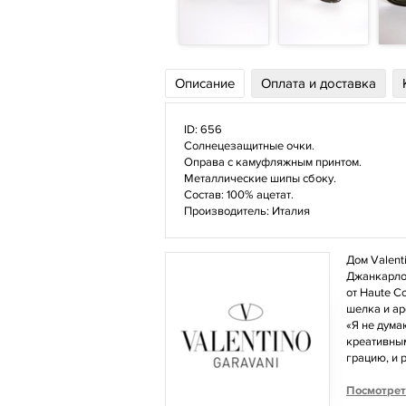
Описание
Оплата и доставка
ID: 656
Солнецезащитные очки.
Оправа с камуфляжным принтом.
Металлические шипы сбоку.
Состав: 100% ацетат.
Производитель: Италия
Дом Valent
Джанкарло 
от Haute C
шелка и ар
«Я не дума
креативным
грацию, и 
Посмотрет