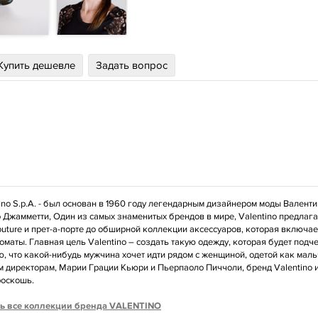
Купить дешевле
Задать вопрос
ino S.p.A. - был основан в 1960 году легендарным дизайнером моды Валент
Джамметти, Один из самых знаменитых брендов в мире, Valentino предлага
outure и прет-а-порте до обширной коллекции аксессуаров, которая включает
оматы. Главная цель Valentino – создать такую одежду, которая будет под
ю, что какой-нибудь мужчина хочет идти рядом с женщиной, одетой как мал
 директорам, Марии Грации Кьюри и Пьерпаоло Пиччоли, бренд Valentino и
роскошь.
ь все коллекции бренда VALENTINO