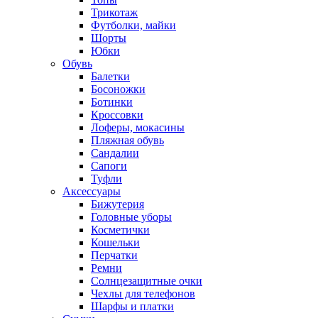
Трикотаж
Футболки, майки
Шорты
Юбки
Обувь
Балетки
Босоножки
Ботинки
Кроссовки
Лоферы, мокасины
Пляжная обувь
Сандалии
Сапоги
Туфли
Аксессуары
Бижутерия
Головные уборы
Косметички
Кошельки
Перчатки
Ремни
Солнцезащитные очки
Чехлы для телефонов
Шарфы и платки