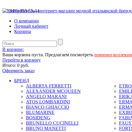
+7 (916) 033-55-44
О компании
Личный кабинет
Корзина
В корзине:
Ваша корзина пуста. Предлагаем посмотреть
новинки коллекц
Перейти в корзину
Итого:
0 руб.
Оформить заказ
БРЕНД
ALBERTA FERRETTI
ETRO 
ALEXANDER MCQUEEN
EMIL
ANGELO MARANI
ERIK
ATOS LOMBARDINI
ERMA
BIANCO GHIACCIO
ERMA
BLUMARINE
EXIB
BOSIDENG
FABIA
BRUNELLO CUCINELLI
FAUS
BRUNO MANETTI
FORT