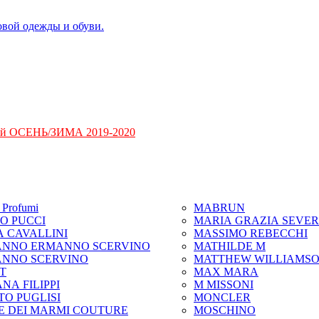
ий ОСЕНЬ/ЗИМА 2019-2020
Profumi
MABRUN
IO PUCCI
MARIA GRAZIA SEVER
A CAVALLINI
MASSIMO REBECCHI
NNO ERMANNO SCERVINO
MATHILDE M
NNO SCERVINO
MATTHEW WILLIAMS
IT
MAX MARA
NA FILIPPI
M MISSONI
TO PUGLISI
MONCLER
E DEI MARMI COUTURE
MOSCHINO