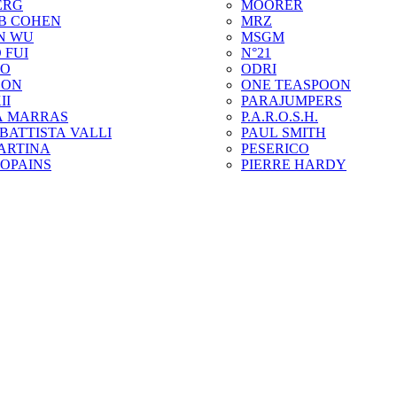
ERG
MOORER
B COHEN
MRZ
N WU
MSGM
 FUI
N°21
ZO
ODRI
SON
ONE TEASPOON
II
PARAJUMPERS
A MARRAS
P.A.R.O.S.H.
BATTISTA VALLI
PAUL SMITH
ARTINA
PESERICO
COPAINS
PIERRE HARDY