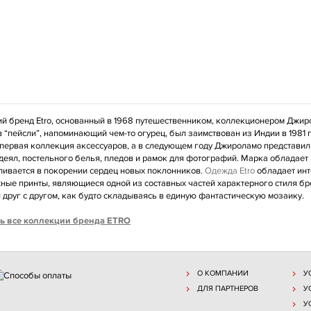
й бренд Etro, основанный в 1968 путешественником, коллекционером Джир
 “пейсли”, напоминающий чем-то огурец, был заимствован из Индии в 1981 г
первая коллекция аксессуаров, а в следующем году Джироламо представил
деял, постельного белья, пледов и рамок для фотографий. Марка обладае
ливается в покорении сердец новых поклонников.
Одежда Etro
обладает инт
ные принты, являющиеся одной из составных частей характерного стиля бр
 друг с другом, как будто складываясь в единую фантастическую мозаику.
ь все коллекции бренда ETRO
О КОМПАНИИ
У
ДЛЯ ПАРТНЕРОВ
У
У