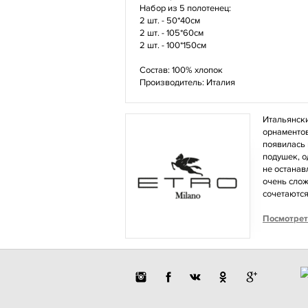
Набор из 5 полотенец:
2 шт. - 50*40см
2 шт. - 105*60см
2 шт. - 100*150см
Состав: 100% хлопок
Производитель: Италия
Итальянски
орнаментов
появилась 
подушек, о
не останав
очень слож
сочетаются
Посмотрет