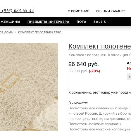
 (916) 033-55-44
О КОМПАНИИ
ЛИЧНЫЙ КАБИНЕТ
ЖЕНЩИНЫ
ПРЕДМЕТЫ ИНТЕРЬЕРА
ЙОГА
SALE %
ЛЯ ДОМА
КОМПЛЕКТ ПОЛОТЕНЕЦ ETRO
Комплект полотен
Комплект полотенец. Коллекция
26 640 руб.
Ар
Не
33 300 руб.
(-20%)
К
К сожалению, этот товар уже продан 
Вы можете:
Посмотреть все коллекции бренда E
и по всей России. Широкий выбор 
низкие цены, выгодная доставка, ск
Посмотреть похожие варианты
Посмотреть все мужские коллекции