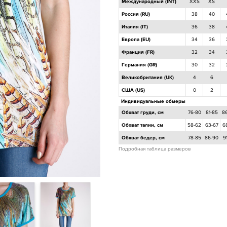
Международный (INT)
XXS
XS
Россия (RU)
38
40
Италия (IT)
36
38
Европа (EU)
34
36
Франция (FR)
32
34
Германия (GR)
30
32
Великобритания (UK)
4
6
США (US)
0
2
Индивидуальные обмеры
Обхват груди, см
76-80
81-85
8
Обхват талии, см
58-62
63-67
6
Обхват бедер, см
78-85
86-90
9
Подробная таблица размеров