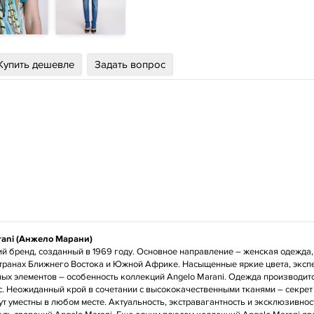
Купить дешевле
Задать вопрос
rani (Анжело Марани)
й бренд, созданный в 1969 году. Основное направление – женская одежда,
транах Ближнего Востока и Южной Африке. Насыщенные яркие цвета, эксп
ых элементов – особенность коллекций Angelo Marani. Одежда производится
с. Неожиданный крой в сочетании с высококачественными тканями – секре
ут уместны в любом месте. Актуальность, экстравагантность и эксклюзивнос