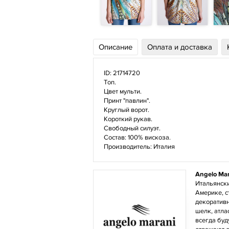
Описание
Оплата и доставка
ID: 21714720
Топ.
Цвет мульти.
Принт "павлин".
Круглый ворот.
Короткий рукав.
Свободный силуэт.
Состав: 100% вискоза.
Производитель: Италия
Angelo Ma
Итальянски
Америке, с
декоративн
шелк, атла
всегда буд