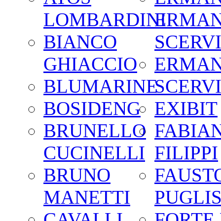
LOMBARDINI
ERMA
BIANCO
SCERV
GHIACCIO
ERMA
BLUMARINE
SCERV
BOSIDENG
EXIBIT
BRUNELLO
FABIA
CUCINELLI
FILIPPI
BRUNO
FAUST
MANETTI
PUGLIS
CAVALLI
FORTE 