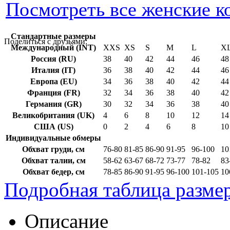
Посмотреть все женские к
Стандартные размеры
Поделиться с друзьями:
Международный (INT)
XXS
XS
S
M
L
X
Россия (RU)
38
40
42
44
46
48
Италия (IT)
36
38
40
42
44
46
Европа (EU)
34
36
38
40
42
44
Франция (FR)
32
34
36
38
40
42
Германия (GR)
30
32
34
36
38
40
Великобритания (UK)
4
6
8
10
12
14
США (US)
0
2
4
6
8
10
Индивидуальные обмеры
Обхват груди, см
76-80
81-85
86-90
91-95
96-100
10
Обхват талии, см
58-62
63-67
68-72
73-77
78-82
83
Обхват бедер, см
78-85
86-90
91-95
96-100
101-105
10
Подробная таблица разме
Описание