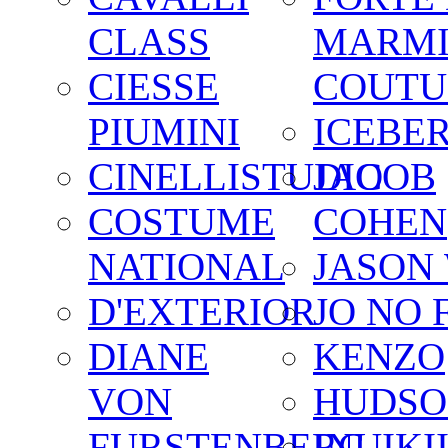
CLASS
MARM
CIESSE
COUTU
PIUMINI
ICEBE
CINELLISTUDIO
JACOB
COSTUME
COHEN
NATIONAL
JASON
D'EXTERIOR
JO NO 
DIANE
KENZO
VON
HUDSO
FURSTENBERG
INUIKI