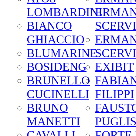
LOMBARDINI
ERMA
BIANCO
SCERV
GHIACCIO
ERMA
BLUMARINE
SCERV
BOSIDENG
EXIBIT
BRUNELLO
FABIA
CUCINELLI
FILIPPI
BRUNO
FAUST
MANETTI
PUGLIS
CAVALLI
FORTE 