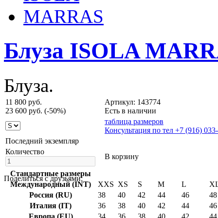
Блуза ISOLA MAR
Блуза.
11 800 руб.
Артикул: 143774
23 600 руб.
(-50%)
Есть в наличии
таблица размеров
Консультация по тел +7 (916) 033
Последний экземпляр
Количество
В корзину
Стандартные размеры
Поделиться с друзьями:
Международный (INT)
XXS
XS
S
M
L
X
Россия (RU)
38
40
42
44
46
48
Италия (IT)
36
38
40
42
44
46
Европа (EU)
34
36
38
40
42
44