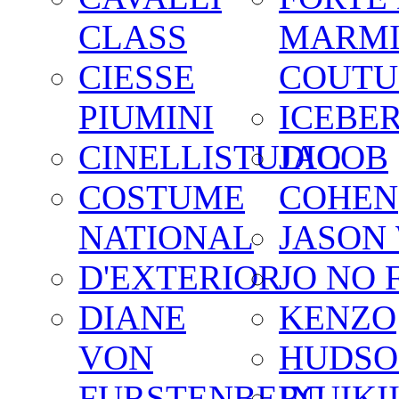
CLASS
MARM
CIESSE
COUTU
PIUMINI
ICEBE
CINELLISTUDIO
JACOB
COSTUME
COHEN
NATIONAL
JASON
D'EXTERIOR
JO NO 
DIANE
KENZO
VON
HUDSO
FURSTENBERG
INUIKI