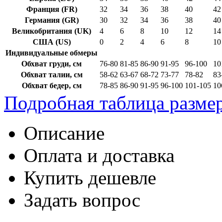
Франция (FR)
32
34
36
38
40
42
Германия (GR)
30
32
34
36
38
40
Великобритания (UK)
4
6
8
10
12
14
США (US)
0
2
4
6
8
10
Индивидуальные обмеры
Обхват груди, см
76-80
81-85
86-90
91-95
96-100
10
Обхват талии, см
58-62
63-67
68-72
73-77
78-82
83
Обхват бедер, см
78-85
86-90
91-95
96-100
101-105
10
Подробная таблица разме
Описание
Оплата и доставка
Купить дешевле
Задать вопрос