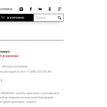
КОРЗИНА
В КОРЗИНЕ:
тикул:
т в наличии
таблица размеров
нсультация по тел +7 (916) 033-55-44
:(
 MISSONI - купить оригинал с доставкой в
 выбор модной итальянской брендовой
годная доставка, скидки!