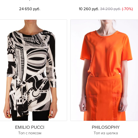
24 650 руб.
10 260 руб.
34 200 руб.
(-70%)
EMILIO PUCCI
PHILOSOPHY
Топ с поясом
Топ из шелка