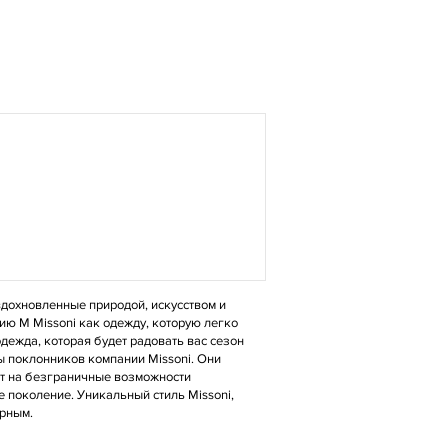
 вдохновленные природой, искусством и
ию M Missoni как одежду, которую легко
дежда, которая будет радовать вас сезон
ы поклонников компании Missoni. Они
нт на безграничные возможности
 поколение. Уникальный стиль Missoni,
ярным.