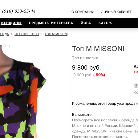
 (916) 033-55-44
О КОМПАНИИ
ЛИЧНЫЙ КАБИНЕТ
ЖЕНЩИНЫ
ПРЕДМЕТЫ ИНТЕРЬЕРА
ЙОГА
SALE %
ДЕЖДА
ЖЕНСКИЕ ТОПЫ
ТОП M MISSONI
Топ M MISSONI
Топ из шелка.
9 800 руб.
Ар
Не
19 600 руб.
(-50%)
Ко
К сожалению, этот товар уже продан 
Вы можете:
Посмотреть все коллекции бренда M
Москве и по всей России. Широкий
одежды M MISSONI, низкие цены, вы
Посмотреть похожие варианты