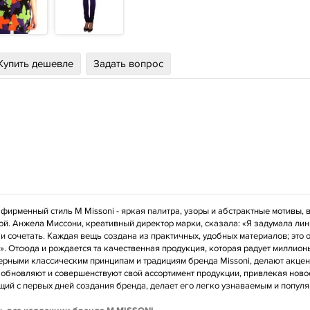
Купить дешевле
Задать вопрос
- фирменный стиль M Missoni - яркая палитра, узоры и абстрактные мотивы,
ой. Анжела Миссони, креативный директор марки, сказала: «Я задумала лин
и сочетать. Каждая вещь создана из практичных, удобных материалов; это о
». Отсюда и рождается та качественная продукция, которая радует миллион
ерными классическим принципам и традициям бренда Missoni, делают акце
 обновляют и совершенствуют свой ассортимент продукции, привлекая новое
ий с первых дней создания бренда, делает его легко узнаваемым и попул