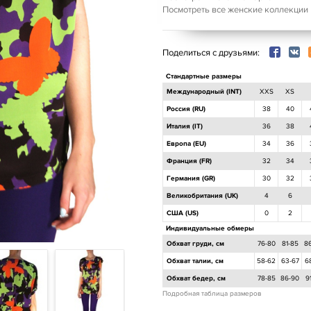
Посмотреть все женские коллекции
Поделиться с друзьями:
Стандартные размеры
Международный (INT)
XXS
XS
Россия (RU)
38
40
Италия (IT)
36
38
Европа (EU)
34
36
Франция (FR)
32
34
Германия (GR)
30
32
Великобритания (UK)
4
6
США (US)
0
2
Индивидуальные обмеры
Обхват груди, см
76-80
81-85
8
Обхват талии, см
58-62
63-67
6
Обхват бедер, см
78-85
86-90
9
Подробная таблица размеров