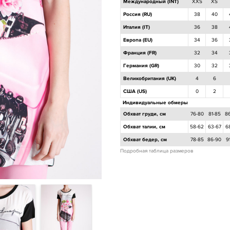
Международный (INT)
XXS
XS
Россия (RU)
38
40
Италия (IT)
36
38
Европа (EU)
34
36
Франция (FR)
32
34
Германия (GR)
30
32
Великобритания (UK)
4
6
США (US)
0
2
Индивидуальные обмеры
Обхват груди, см
76-80
81-85
8
Обхват талии, см
58-62
63-67
6
Обхват бедер, см
78-85
86-90
9
Подробная таблица размеров