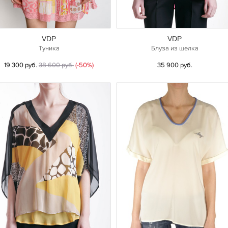
VDP
VDP
Туника
Блуза из шелка
19 300 руб.
38 600 руб.
(-50%)
35 900 руб.