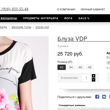
 (916) 033-55-44
О КОМПАНИИ
ЛИЧНЫЙ КАБИНЕТ
ЖЕНЩИНЫ
ПРЕДМЕТЫ ИНТЕРЬЕРА
ЙОГА
SALE %
ДЕЖДА
ЖЕНСКИЕ ТОПЫ
БЛУЗА VDP
Блуза VDP
Туника.
25 720 руб.
Ар
Ес
Размер (IT)
42
44
46
48
Ко
Количество
Поделиться с друзьями:
Стандартные размеры