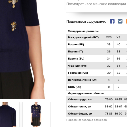
Посмотреть все женские коллекции
Поделиться с друзьями:
Стандартные размеры
Международный (INT)
XXS
XS
Россия (RU)
38
40
Италия (IT)
36
38
Европа (EU)
34
36
Франция (FR)
32
34
Германия (GR)
30
32
Великобритания (UK)
4
6
США (US)
0
2
Индивидуальные обмеры
Обхват груди, см
76-80
81-85
8
Обхват талии, см
58-62
63-67
6
Обхват бедер, см
78-85
86-90
9
Подробная таблица размеров