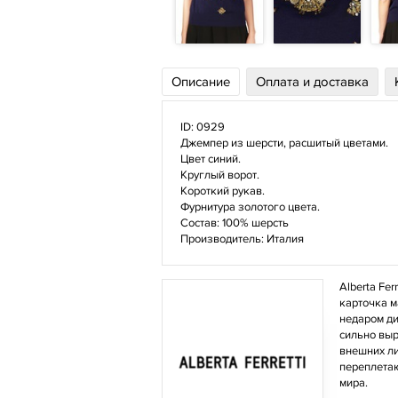
Описание
Оплата и доставка
ID: 0929
Джемпер из шерсти, расшитый цветами.
Цвет синий.
Круглый ворот.
Короткий рукав.
Фурнитура золотого цвета.
Состав: 100% шерсть
Производитель: Италия
Alberta Fe
карточка м
недаром ди
сильно выр
внешних ли
переплетаю
мира.