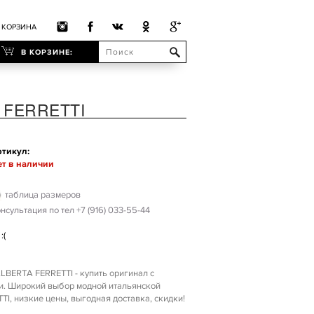
КОРЗИНА
В КОРЗИНЕ:
 FERRETTI
тикул:
т в наличии
таблица размеров
нсультация по тел +7 (916) 033-55-44
:(
LBERTA FERRETTI - купить оригинал с
ии. Широкий выбор модной итальянской
, низкие цены, выгодная доставка, скидки!