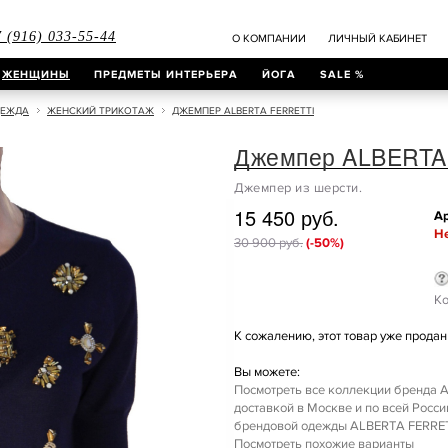
 (916) 033-55-44
О КОМПАНИИ
ЛИЧНЫЙ КАБИНЕТ
ЖЕНЩИНЫ
ПРЕДМЕТЫ ИНТЕРЬЕРА
ЙОГА
SALE %
ДЕЖДА
ЖЕНСКИЙ ТРИКОТАЖ
ДЖЕМПЕР ALBERTA FERRETTI
Джемпер ALBERTA
Джемпер из шерсти.
15 450 руб.
Ар
Не
30 900 руб.
(-50%)
Ко
К сожалению, этот товар уже продан 
Вы можете:
Посмотреть все коллекции бренда A
доставкой в Москве и по всей Росс
брендовой одежды ALBERTA FERRETTI
Посмотреть похожие варианты