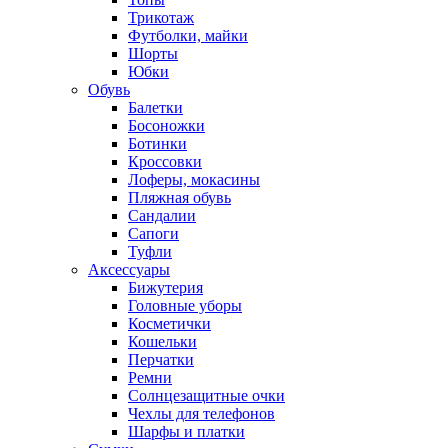
Трикотаж
Футболки, майки
Шорты
Юбки
Обувь
Балетки
Босоножки
Ботинки
Кроссовки
Лоферы, мокасины
Пляжная обувь
Сандалии
Сапоги
Туфли
Аксессуары
Бижутерия
Головные уборы
Косметички
Кошельки
Перчатки
Ремни
Солнцезащитные очки
Чехлы для телефонов
Шарфы и платки