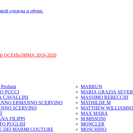
ий ОСЕНЬ/ЗИМА 2019-2020
Profumi
MABRUN
IO PUCCI
MARIA GRAZIA SEVER
A CAVALLINI
MASSIMO REBECCHI
NNO ERMANNO SCERVINO
MATHILDE M
NNO SCERVINO
MATTHEW WILLIAMS
IT
MAX MARA
NA FILIPPI
M MISSONI
TO PUGLISI
MONCLER
E DEI MARMI COUTURE
MOSCHINO