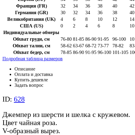
Франция (FR)
32
34
36
38
40
42
Германия (GR)
30
32
34
36
38
40
Великобритания (UK)
4
6
8
10
12
14
США (US)
0
2
4
6
8
10
Индивидуальные обмеры
Обхват груди, см
76-80
81-85
86-90
91-95
96-100
10
Обхват талии, см
58-62
63-67
68-72
73-77
78-82
83
Обхват бедер, см
78-85
86-90
91-95
96-100
101-105
10
Подробная таблица размеров
Описание
Оплата и доставка
Купить дешевле
Задать вопрос
ID:
628
Джемпер из шерсти и шелка с кружевом.
Цвет чайная роза.
V-образный вырез.