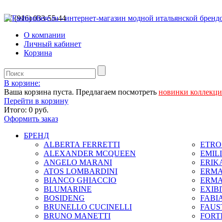
+7 (916) 033-55-44
О компании
Личный кабинет
Корзина
В корзине:
Ваша корзина пуста. Предлагаем посмотреть
новинки коллекц
Перейти в корзину
Итого:
0 руб.
Оформить заказ
БРЕНД
ALBERTA FERRETTI
ETRO 
ALEXANDER MCQUEEN
EMIL
ANGELO MARANI
ERIK
ATOS LOMBARDINI
ERMA
BIANCO GHIACCIO
ERMA
BLUMARINE
EXIB
BOSIDENG
FABIA
BRUNELLO CUCINELLI
FAUS
BRUNO MANETTI
FORT