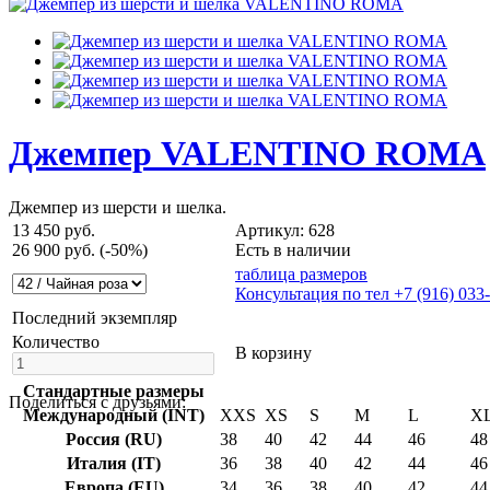
Джемпер VALENTINO ROMA
Джемпер из шерсти и шелка.
13 450 руб.
Артикул: 628
26 900 руб.
(-50%)
Есть в наличии
таблица размеров
Консультация по тел +7 (916) 033
Последний экземпляр
Количество
В корзину
Стандартные размеры
Поделиться с друзьями:
Международный (INT)
XXS
XS
S
M
L
X
Россия (RU)
38
40
42
44
46
48
Италия (IT)
36
38
40
42
44
46
Европа (EU)
34
36
38
40
42
44