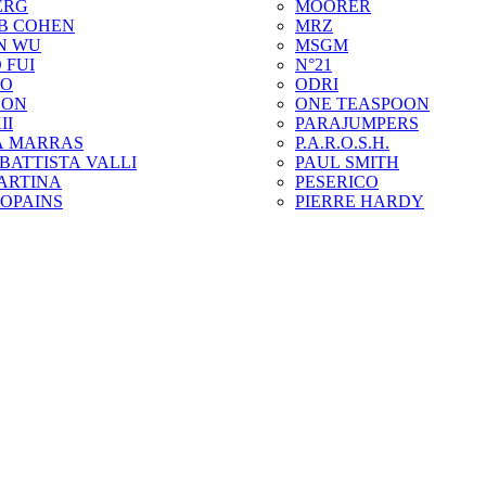
ERG
MOORER
B COHEN
MRZ
N WU
MSGM
 FUI
N°21
ZO
ODRI
SON
ONE TEASPOON
II
PARAJUMPERS
A MARRAS
P.A.R.O.S.H.
BATTISTA VALLI
PAUL SMITH
ARTINA
PESERICO
COPAINS
PIERRE HARDY