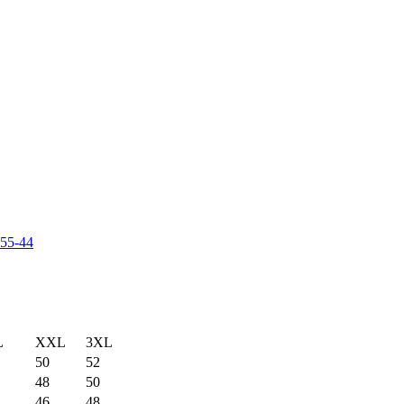
-55-44
L
XXL
3XL
50
52
48
50
46
48