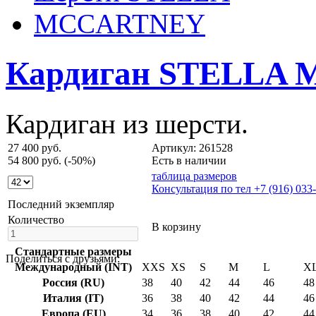
Кардиган STELLA
Кардиган из шерсти.
27 400 руб.
Артикул: 261528
54 800 руб.
(-50%)
Есть в наличии
таблица размеров
Консультация по тел +7 (916) 033
Последний экземпляр
Количество
В корзину
Стандартные размеры
Поделиться с друзьями:
Международный (INT)
XXS
XS
S
M
L
X
Россия (RU)
38
40
42
44
46
48
Италия (IT)
36
38
40
42
44
46
Европа (EU)
34
36
38
40
42
44