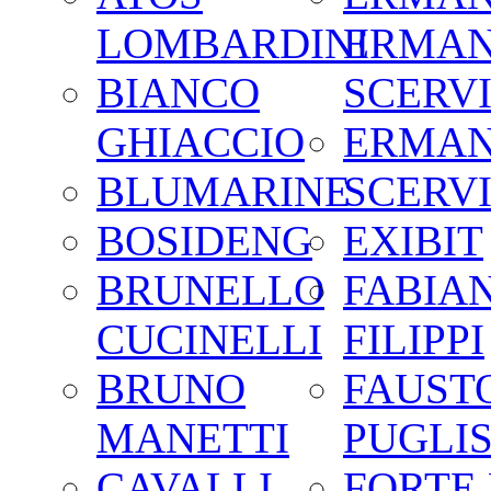
LOMBARDINI
ERMA
BIANCO
SCERV
GHIACCIO
ERMA
BLUMARINE
SCERV
BOSIDENG
EXIBIT
BRUNELLO
FABIA
CUCINELLI
FILIPPI
BRUNO
FAUST
MANETTI
PUGLIS
CAVALLI
FORTE 