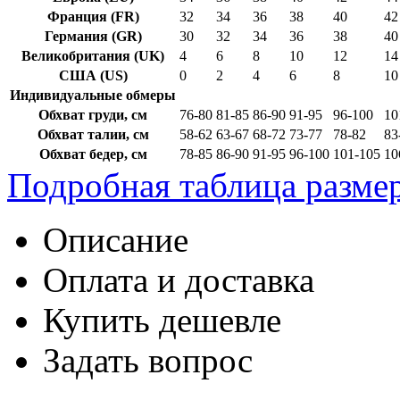
Франция (FR)
32
34
36
38
40
42
Германия (GR)
30
32
34
36
38
40
Великобритания (UK)
4
6
8
10
12
14
США (US)
0
2
4
6
8
10
Индивидуальные обмеры
Обхват груди, см
76-80
81-85
86-90
91-95
96-100
10
Обхват талии, см
58-62
63-67
68-72
73-77
78-82
83
Обхват бедер, см
78-85
86-90
91-95
96-100
101-105
10
Подробная таблица разме
Описание
Оплата и доставка
Купить дешевле
Задать вопрос