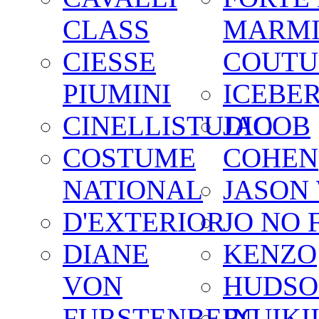
CLASS
MARM
CIESSE
COUTU
PIUMINI
ICEBE
CINELLISTUDIO
JACOB
COSTUME
COHEN
NATIONAL
JASON
D'EXTERIOR
JO NO 
DIANE
KENZO
VON
HUDSO
FURSTENBERG
INUIKI