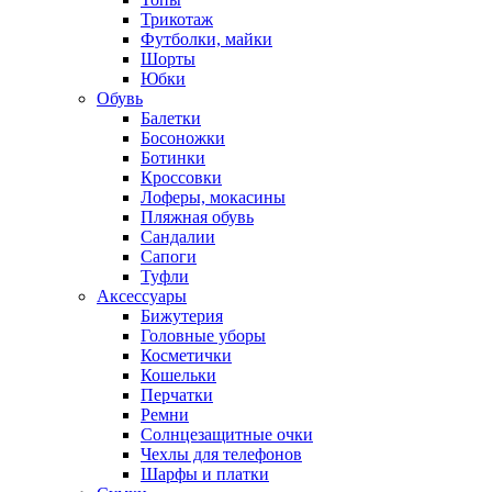
Трикотаж
Футболки, майки
Шорты
Юбки
Обувь
Балетки
Босоножки
Ботинки
Кроссовки
Лоферы, мокасины
Пляжная обувь
Сандалии
Сапоги
Туфли
Аксессуары
Бижутерия
Головные уборы
Косметички
Кошельки
Перчатки
Ремни
Солнцезащитные очки
Чехлы для телефонов
Шарфы и платки