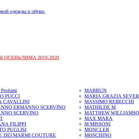
ий ОСЕНЬ/ЗИМА 2019-2020
Profumi
MABRUN
IO PUCCI
MARIA GRAZIA SEVER
A CAVALLINI
MASSIMO REBECCHI
NNO ERMANNO SCERVINO
MATHILDE M
NNO SCERVINO
MATTHEW WILLIAMS
IT
MAX MARA
NA FILIPPI
M MISSONI
TO PUGLISI
MONCLER
E DEI MARMI COUTURE
MOSCHINO