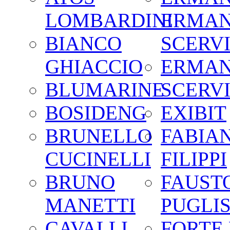
LOMBARDINI
ERMA
BIANCO
SCERV
GHIACCIO
ERMA
BLUMARINE
SCERV
BOSIDENG
EXIBIT
BRUNELLO
FABIA
CUCINELLI
FILIPPI
BRUNO
FAUST
MANETTI
PUGLIS
CAVALLI
FORTE 