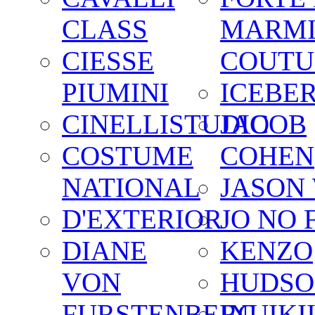
CLASS
MARM
CIESSE
COUTU
PIUMINI
ICEBE
CINELLISTUDIO
JACOB
COSTUME
COHEN
NATIONAL
JASON
D'EXTERIOR
JO NO 
DIANE
KENZO
VON
HUDSO
FURSTENBERG
INUIKI