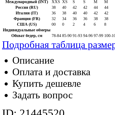
Международный (INT)
XXS
XS
S
S
M
M
Россия (RU)
38
40
42
42
44
44
Италия (IT)
36
38
40
40
42
42
Франция (FR)
32
34
36
36
38
38
США (US)
00
0
2
4
6
8
Индивидуальные обмеры
Обхват бедер, см
78-84
85-90
91-93
94-96
97-99
100-1
Подробная таблица разме
Описание
Оплата и доставка
Купить дешевле
Задать вопрос
ID: 21445520