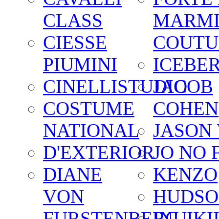
CLASS
MARM
CIESSE
COUTU
PIUMINI
ICEBE
CINELLISTUDIO
JACOB
COSTUME
COHEN
NATIONAL
JASON
D'EXTERIOR
JO NO 
DIANE
KENZO
VON
HUDSO
FURSTENBERG
INUIKI