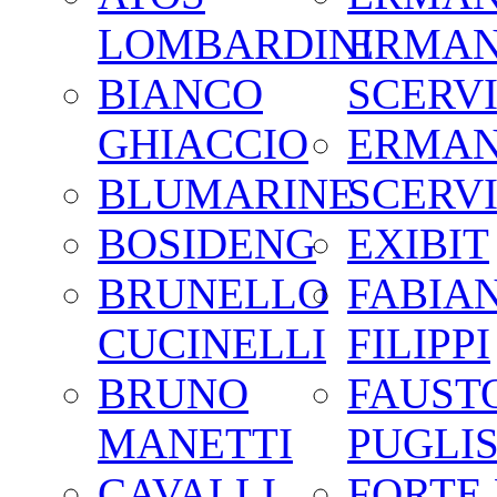
LOMBARDINI
ERMA
BIANCO
SCERV
GHIACCIO
ERMA
BLUMARINE
SCERV
BOSIDENG
EXIBIT
BRUNELLO
FABIA
CUCINELLI
FILIPPI
BRUNO
FAUST
MANETTI
PUGLIS
CAVALLI
FORTE 