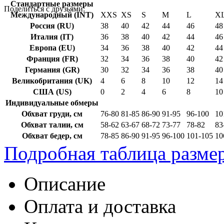
Стандартные размеры
Поделиться с друзьями:
Международный (INT)
XXS
XS
S
M
L
X
Россия (RU)
38
40
42
44
46
48
Италия (IT)
36
38
40
42
44
46
Европа (EU)
34
36
38
40
42
44
Франция (FR)
32
34
36
38
40
42
Германия (GR)
30
32
34
36
38
40
Великобритания (UK)
4
6
8
10
12
14
США (US)
0
2
4
6
8
10
Индивидуальные обмеры
Обхват груди, см
76-80
81-85
86-90
91-95
96-100
10
Обхват талии, см
58-62
63-67
68-72
73-77
78-82
83
Обхват бедер, см
78-85
86-90
91-95
96-100
101-105
10
Подробная таблица разме
Описание
Оплата и доставка